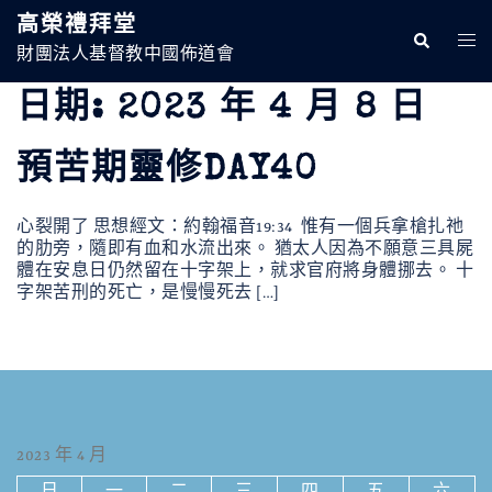
跳
高榮禮拜堂
至
Search
Togg
主
財團法人基督教中國佈道會
Men
要
內
日期:
2023 年 4 月 8 日
容
預苦期靈修DAY40
心裂開了 思想經文：約翰福音19:34 惟有一個兵拿槍扎祂
的肋旁，隨即有血和水流出來。 猶太人因為不願意三具屍
體在安息日仍然留在十字架上，就求官府將身體挪去。 十
字架苦刑的死亡，是慢慢死去 […]
2023 年 4 月