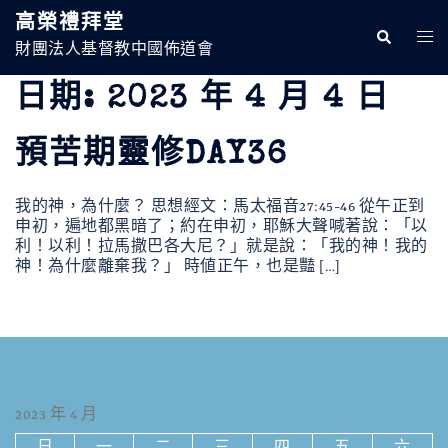
跳
高榮禮拜堂
至
Search
Togg
主
財團法人基督教中國佈道會
Men
要
內
日期:
2023 年 4 月 4 日
容
預苦期靈修DAY36
我的神，為什麼？ 思想經文：馬太福音27:45-46 從午正到
申初，遍地都黑暗了；約在申初，耶穌大聲喊著說：「以
利！以利！拉馬撒巴各大尼？」就是說：「我的神！我的
神！為什麼離棄我？」 時値正午，也是豔 […]
2023 年 4 月