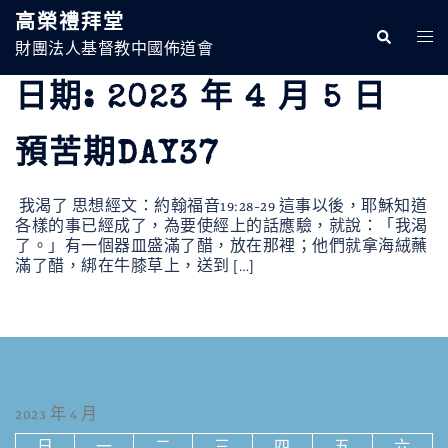
跳
高榮禮拜堂
至
Search
Togg
主
財團法人基督教中國佈道會
Men
要
內
日期:
2023 年 4 月 5 日
容
預苦期DAY37
我渴了 思想經文：約翰福音19:28-29 這事以後，耶穌知道
各樣的事已經成了，為要使經上的話應驗，就說：「我渴
了。」有一個器皿盛滿了醋，放在那裡；他們就拿海絨蘸
滿了醋，綁在牛膝草上，送到 […]
2023 年 4 月