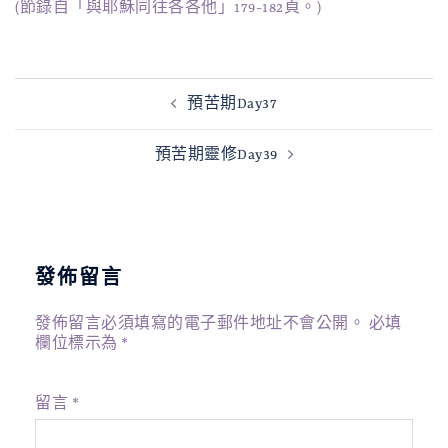
(節錄自「與耶穌同往各各他」179-182頁。)
文
預苦期Day37
章
導
預苦期靈修Day39
覽
發佈留言
發佈留言必須填寫的電子郵件地址不會公開。
必填
欄位標示為
*
留言
*