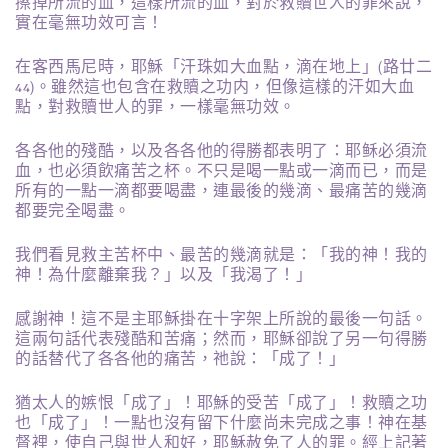
擦掉所流的血，這樣所流的血，對於救贖世人的罪來說，
實在毫無功效可言！
在客西馬尼時，耶穌「汗珠如大血點，滴在地上」(路廿二
44)。雖然這也包含在救贖之功内，但像這樣的汗如大血
點，對救贖世人的罪，一樣毫無功效。
各各他的殘酷，以及各各他的得勝都表明了：耶稣必須流
血，也必須飲痛苦之杯。不只是喝一點或一滴而已，而是
所有的一點一滴都要喝盡，連最後的幾滴、最痛苦的幾滴
都要完全喝盡。
我們看見救主苦杯中、最苦的幾滴就是：「我的神！我的
神！為什麼離棄我？」以及「我渴了！」
感謝神！這不是主耶穌掛在十字架上所說的最後一句話。
這兩句話代表殘酷和苦痛；然而，耶穌卻說了另一句得勝
的話替代了各各他的痛苦，祂說：「成了！」
猶太人的嫉恨「成了」！耶穌的受苦「成了」！救贖之功
也「成了」！一點也沒有留下什麼尚未完成之事！神在基
督裡，使自己與世人和好，耶穌赦免了人的罪。經上記著