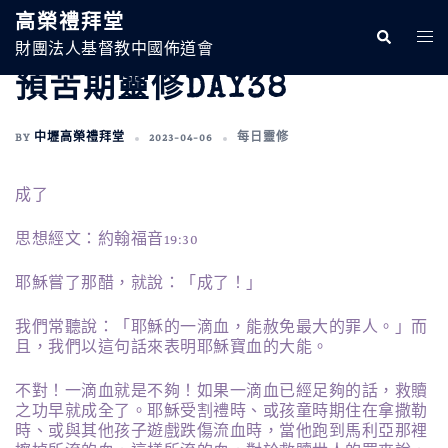
跳
高榮禮拜堂
至
Search
Togg
主
財團法人基督教中國佈道會
Men
要
預苦期靈修DAY38
內
容
BY
中壢高榮禮拜堂
2023-04-06
每日靈修
成了
思想經文：約翰福音19:30
耶穌嘗了那醋，就說：「成了！」
我們常聽說：「耶穌的一滴血，能赦免最大的罪人。」而
且，我們以這句話來表明耶穌寶血的大能。
不對！一滴血就是不夠！如果一滴血已經足夠的話，救贖
之功早就成全了。耶穌受割禮時、或孩童時期住在拿撒勒
時、或與其他孩子遊戲跌傷流血時，當他跑到馬利亞那裡