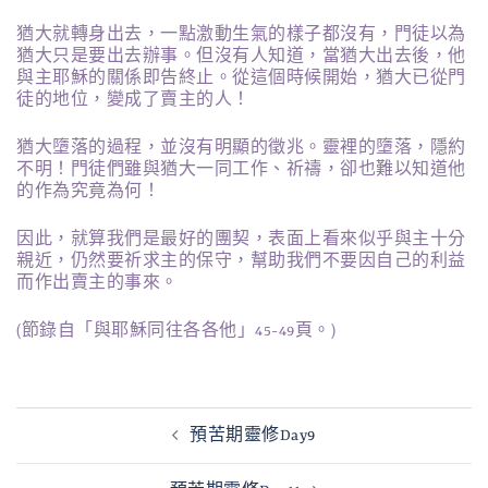
猶大就轉身出去，一點激動生氣的樣子都沒有，門徒以為
猶大只是要出去辦事。但沒有人知道，當猶大出去後，他
與主耶穌的關係即告終止。從這個時候開始，猶大已從門
徒的地位，變成了賣主的人！
猶大墮落的過程，並沒有明顯的徵兆。靈裡的墮落，隱約
不明！門徒們雖與猶大一同工作、祈禱，卻也難以知道他
的作為究竟為何！
因此，就算我們是最好的團契，表面上看來似乎與主十分
親近，仍然要祈求主的保守，幫助我們不要因自己的利益
而作出賣主的事來。
(節錄自「與耶穌同往各各他」45-49頁。)
文
預苦期靈修Day9
章
導