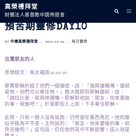
跳
高榮禮拜堂
至
Search
Togg
主
財團法人基督教中國佈道會
Men
要
預苦期靈修DAY10
內
容
BY
中壢高榮禮拜堂
2023-03-04
每日靈修
出賣朋友的人
思想經文：馬太福音26:48-50
那賣耶穌的給了他們一個暗號，說：「我與誰親嘴，誰就
是祂。你們可以拿住祂。」猶大隨即到耶穌跟前，說：
「請拉比安，就與祂親嘴。耶穌對他說：朋友，你來要做
的事，就做吧！」於是那些人上前，下手拿住耶穌。
此時，只有一個人沒有逃跑，仍然留在客西馬尼。他的靈
似乎極為不平安。主所說的：「朋友，你來要做的事，就
快去做吧！」這句話，仍在他的耳中不斷迴響。這人就是