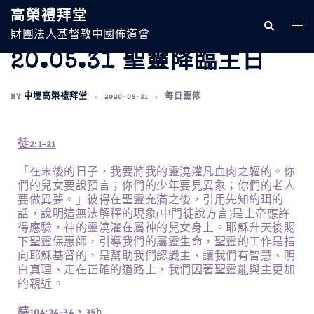
高榮禮拜堂
財團法人基督教中國佈道會
20.05.31 聖靈降臨主日
BY
中壢高榮禮拜堂
2020-05-31
每日靈修
徒2:1-21
「在末後的日子，我要將我的靈澆灌凡血肉之軀的。你
們的兒女要說預言；你們的少年要見異象；你們的老人
要做異夢。」彼得在聖靈充滿之後，引用先知約珥的
話，說明這無法解釋的現象(中門徒說方言)是上帝應許
得應驗，神的靈澆灌在屬神的兒女身上。耶穌升天後賜
下聖靈保惠師，引導我們的屬靈生命，聖靈的工作是指
向耶穌基督的，是幫助我們認識主、讓我們有智慧、明
白真理、走在正確的道路上，我們因著聖靈能與主更加
的親近。
詩104:24-34、35b