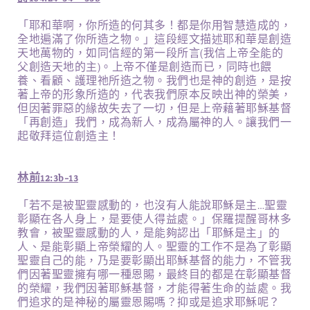
「耶和華啊，你所造的何其多！都是你用智慧造成的，
全地遍滿了你所造之物。」這段經文描述耶和華是創造
天地萬物的，如同信經的第一段所言(我信上帝全能的
父創造天地的主)。上帝不僅是創造而已，同時也餵
養、看顧、護理祂所造之物。我們也是神的創造，是按
著上帝的形象所造的，代表我們原本反映出神的榮美，
但因著罪惡的緣故失去了一切，但是上帝藉著耶穌基督
「再創造」我們，成為新人，成為屬神的人。讓我們一
起敬拜這位創造主！
林前12:3b-13
「若不是被聖靈感動的，也沒有人能說耶穌是主…聖靈
彰顯在各人身上，是要使人得益處。」保羅提醒哥林多
教會，被聖靈感動的人，是能夠認出「耶穌是主」的
人、是能彰顯上帝榮耀的人。聖靈的工作不是為了彰顯
聖靈自己的能，乃是要彰顯出耶穌基督的能力，不管我
們因著聖靈擁有哪一種恩賜，最終目的都是在彰顯基督
的榮耀，我們因著耶穌基督，才能得著生命的益處。我
們追求的是神秘的屬靈恩賜嗎？抑或是追求耶穌呢？