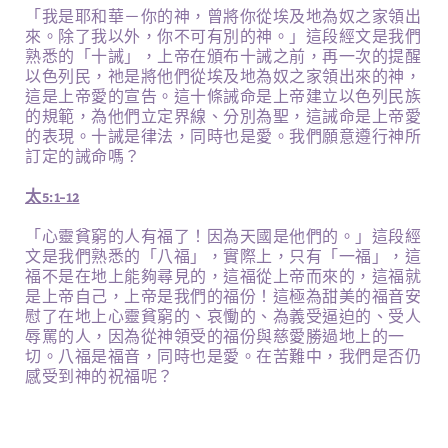
「我是耶和華－你的神，曾將你從埃及地為奴之家領出
來。除了我以外，你不可有別的神。」這段經文是我們
熟悉的「十誡」，上帝在頒布十誡之前，再一次的提醒
以色列民，祂是將他們從埃及地為奴之家領出來的神，
這是上帝愛的宣告。這十條誡命是上帝建立以色列民族
的規範，為他們立定界線、分別為聖，這誡命是上帝愛
的表現。十誡是律法，同時也是愛。我們願意遵行神所
訂定的誡命嗎？
太5:1-12
「心靈貧窮的人有福了！因為天國是他們的。」這段經
文是我們熟悉的「八福」，實際上，只有「一福」，這
福不是在地上能夠尋見的，這福從上帝而來的，這福就
是上帝自己，上帝是我們的福份！這極為甜美的福音安
慰了在地上心靈貧窮的、哀慟的、為義受逼迫的、受人
辱罵的人，因為從神領受的福份與慈愛勝過地上的一
切。八福是福音，同時也是愛。在苦難中，我們是否仍
感受到神的祝福呢？