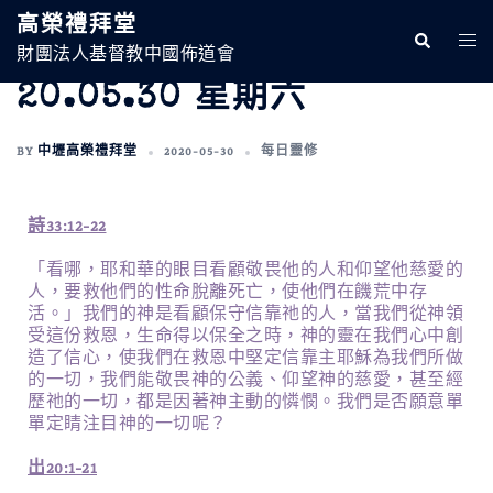
高榮禮拜堂
財團法人基督教中國佈道會
20.05.30 星期六
BY
中壢高榮禮拜堂
2020-05-30
每日靈修
詩33:12-22
「看哪，耶和華的眼目看顧敬畏他的人和仰望他慈愛的
人，要救他們的性命脫離死亡，使他們在饑荒中存
活。」我們的神是看顧保守信靠祂的人，當我們從神領
受這份救恩，生命得以保全之時，神的靈在我們心中創
造了信心，使我們在救恩中堅定信靠主耶穌為我們所做
的一切，我們能敬畏神的公義、仰望神的慈愛，甚至經
歷祂的一切，都是因著神主動的憐憫。我們是否願意單
單定睛注目神的一切呢？
出20:1-21