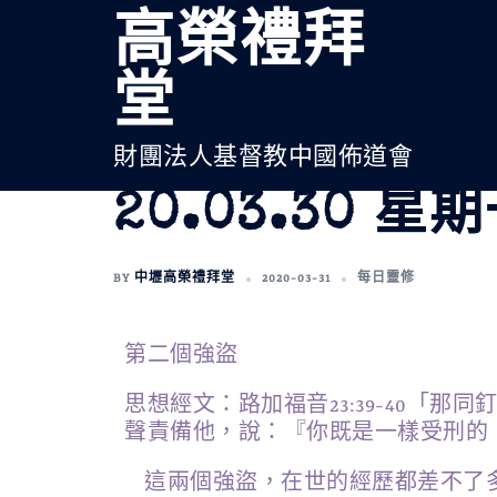
高榮禮拜
堂
財團法人基督教中國佈道會
20.03.30 星期
BY
中壢高榮禮拜堂
2020-03-31
每日靈修
第二個強盜
思想經文：路加福音23:39-40
聲責備他，說：『你既是一樣受刑的
這兩個強盜，在世的經歷都差不了