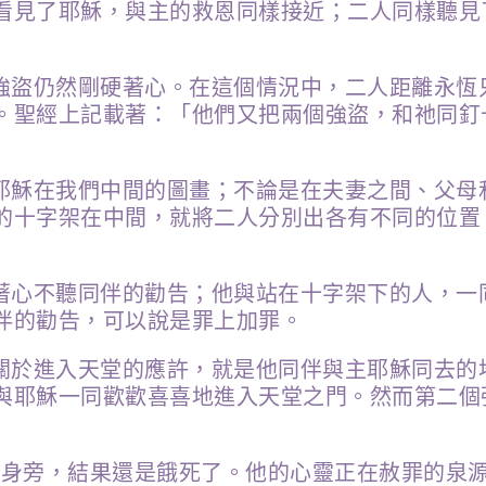
看見了耶穌，與主的救恩同樣接近；二人同樣聽見
強盜仍然剛硬著心。在這個情況中，二人距離永恆
。聖經上記載著：「他們又把兩個強盜，和祂同釘
耶穌在我們中間的圖畫；不論是在夫妻之間、父母
的十字架在中間，就將二人分別出各有不同的位置
著心不聽同伴的勸告；他與站在十字架下的人，一
伴的勸告，可以說是罪上加罪。
關於進入天堂的應許，就是他同伴與主耶穌同去的
與耶穌一同歡歡喜喜地進入天堂之門。然而第二個
)在身旁，結果還是餓死了。他的心靈正在赦罪的泉