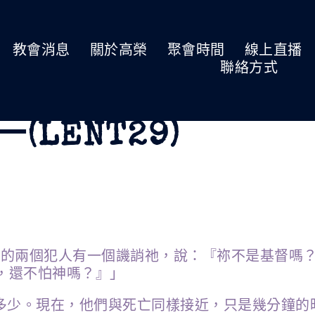
教會消息
關於高榮
聚會時間
線上直播
聯絡方式
一(LENT29)
「那同釘的兩個犯人有一個譏誚祂，說：『祢不是基督
，還不怕神嗎？』」
多少。現在，他們與死亡同樣接近，只是幾分鐘的