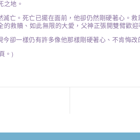
死之地。
然滅亡。死亡已擺在面前，他卻仍然剛硬著心。救
全的救贖、如此無限的大愛，父神正張開雙臂歡迎
現今卻一樣仍有許多像他那樣剛硬著心、不肯悔改
頁。)