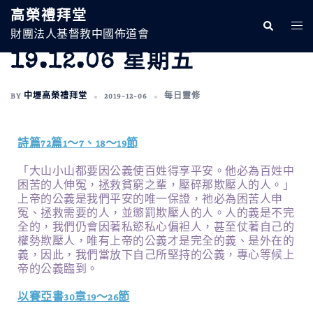
高榮禮拜堂
財團法人基督教中國佈道會
19.12.06 星期五
BY
中壢高榮禮拜堂
2019-12-06
每日靈修
詩篇72篇1～7、18～19節
「大山小山都要因公義使百姓得享平安。他必為百姓中
困苦的人伸冤，拯救貧窮之輩，壓碎那欺壓人的人。」
上帝的公義是我們平安的唯一保證，祂必為困苦人申
冤、拯救需要的人，並懲罰欺壓人的人。人的義是不完
全的，我們仍會因著私慾私心偏袒人，甚至仗著自己的
權勢欺壓人，唯有上帝的公義才是完全的義、是外在的
義，因此，我們當放下自己所堅持的公義，專心等候上
帝的公義臨到。
以賽亞書30章19～26節