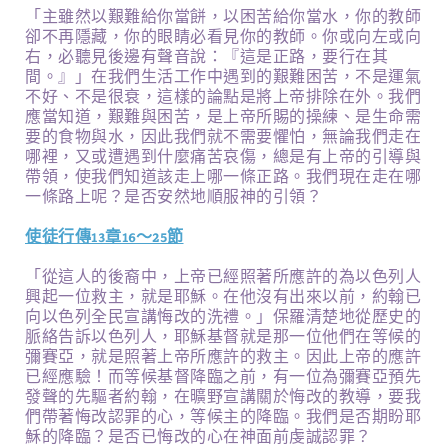
「主雖然以艱難給你當餅，以困苦給你當水，你的教師
卻不再隱藏，你的眼睛必看見你的教師。你或向左或向
右，必聽見後邊有聲音說：『這是正路，要行在其
間。』」在我們生活工作中遇到的艱難困苦，不是運氣
不好、不是很衰，這樣的論點是將上帝排除在外。我們
應當知道，艱難與困苦，是上帝所賜的操練、是生命需
要的食物與水，因此我們就不需要懼怕，無論我們走在
哪裡，又或遭遇到什麼痛苦哀傷，總是有上帝的引導與
帶領，使我們知道該走上哪一條正路。我們現在走在哪
一條路上呢？是否安然地順服神的引領？
使徒行傳13章16～25節
「從這人的後裔中，上帝已經照著所應許的為以色列人
興起一位救主，就是耶穌。在他沒有出來以前，約翰已
向以色列全民宣講悔改的洗禮。」保羅清楚地從歷史的
脈絡告訴以色列人，耶穌基督就是那一位他們在等候的
彌賽亞，就是照著上帝所應許的救主。因此上帝的應許
已經應驗！而等候基督降臨之前，有一位為彌賽亞預先
發聲的先驅者約翰，在曠野宣講關於悔改的教導，要我
們帶著悔改認罪的心，等候主的降臨。我們是否期盼耶
穌的降臨？是否已悔改的心在神面前虔誠認罪？