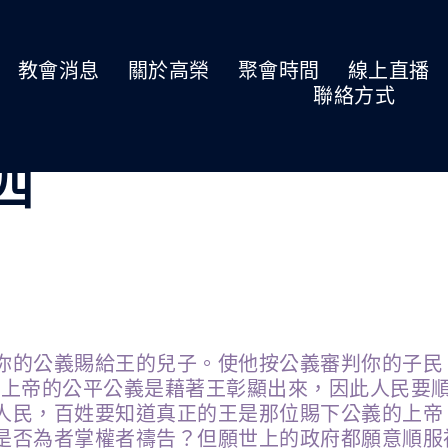
教會消息
關於高榮
聚會時間
線上直播
聯絡方式
期四
你的公義賜給王的兒子。使他按公義審判你的子民
，上帝的公平公義是藉著王彰顯出來，因此人民要
人民，百姓要知道真正的王是那位賜下公義的上帝
是否為者掌權者禱告？但願世上的政府都願意順服