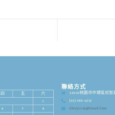
聯絡方式
32050桃園市中壢區松智路
四
五
六
(03) 490-4231
1
Gloryccoj@gmail.com
6
7
8