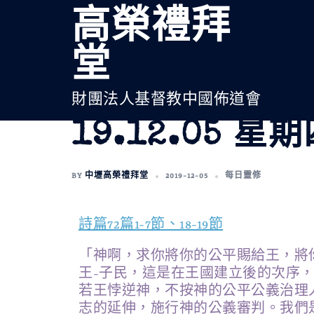
高榮禮拜
堂
財團法人基督教中國佈道會
19.12.05 星
BY
中壢高榮禮拜堂
2019-12-05
每日靈修
詩篇72篇1-7節、18-19節
「神啊，求你將你的公平賜給王，將
王-子民，這是在王國建立後的次序
若王悖逆神，不按神的公平公義治理
志的延伸，施行神的公義審判。我們