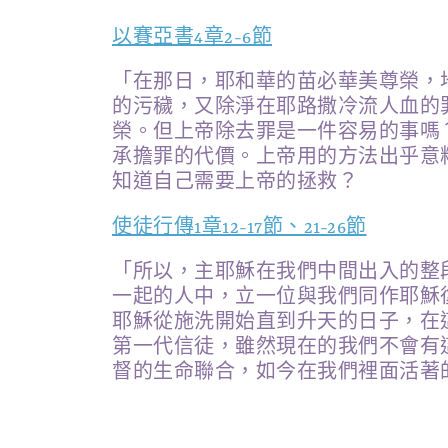
以賽亞書4章2-6節
「在那日，耶和華的苗必華美尊榮，
的污穢，又除淨在耶路撒冷流人血的
榮。但上帝除去罪是一件容易的事嗎
承擔罪的代價。上帝用的方法出乎意
知道自己需要上帝的拯救？
使徒行傳1章12-17節、21-26節
「所以，主耶穌在我們中間出入的整
一起的人中，立一位與我們同作耶穌
耶穌從施洗開始直到升天的日子，在
第一代信徒，雖然現在的我們不會有
督的生命聯合，如今在我們裡面活著