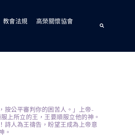
教會法規
高榮關懷協會
，按公平審判你的困苦人。」上帝-
順服上所立的王，王要順服立他的神。
！詩人為王禱告，盼望王成為上帝意
神。