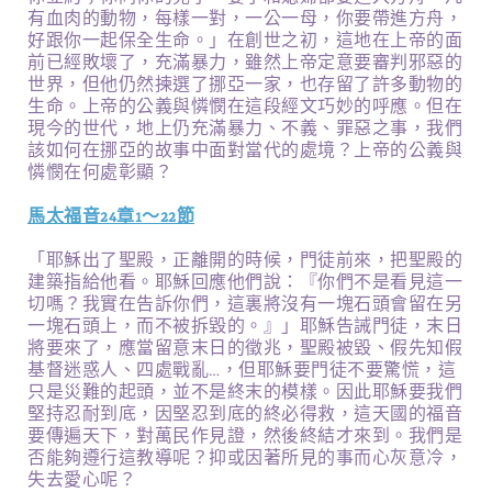
有血肉的動物，每樣一對，一公一母，你要帶進方舟，
好跟你一起保全生命。」在創世之初，這地在上帝的面
前已經敗壞了，充滿暴力，雖然上帝定意要審判邪惡的
世界，但他仍然揀選了挪亞一家，也存留了許多動物的
生命。上帝的公義與憐憫在這段經文巧妙的呼應。但在
現今的世代，地上仍充滿暴力、不義、罪惡之事，我們
該如何在挪亞的故事中面對當代的處境？上帝的公義與
憐憫在何處彰顯？
馬太福音24章1～22節
「耶穌出了聖殿，正離開的時候，門徒前來，把聖殿的
建築指給他看。耶穌回應他們說：『你們不是看見這一
切嗎？我實在告訴你們，這裏將沒有一塊石頭會留在另
一塊石頭上，而不被拆毀的。』」耶穌告誡門徒，末日
將要來了，應當留意末日的徵兆，聖殿被毀、假先知假
基督迷惑人、四處戰亂…，但耶穌要門徒不要驚慌，這
只是災難的起頭，並不是終末的模樣。因此耶穌要我們
堅持忍耐到底，因堅忍到底的終必得救，這天國的福音
要傳遍天下，對萬民作見證，然後終結才來到。我們是
否能夠遵行這教導呢？抑或因著所見的事而心灰意冷，
失去愛心呢？