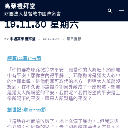
高榮禮拜堂
財團法人基督教中國佈道會
19.11.30 星期六
BY
中壢高榮禮拜堂
2019-11-30
每日靈修
詩篇122篇1～9節
「你們要為耶路撒冷求平安：願愛你的人興旺！願你城
中有平安！願你宮內得平靜！」耶路撒冷是猶太人心中
的信仰重鎮，是他們無可取代的地方，但猶太人萬萬沒
想到，在不久後耶路撒冷卻因外敵成了一座廢墟。聖城
是猶太人所盼望的平安，我們呢？我們盼望的平安是上
帝所賜下的平安，還是人所製造的平安？
創世記6章12～22節
「這地在神面前敗壞了，地上充滿了暴力。…但我要與
你立約；你同你的兒子、妻子和媳婦都要進入方舟。凡