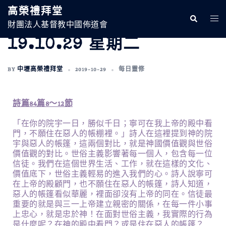
高榮禮拜堂
財團法人基督教中國佈道會
19.10.29 星期二
BY
中壢高榮禮拜堂
2019-10-29
每日靈修
詩篇84篇8～12節
「在你的院宇一日，勝似千日；寧可在我上帝的殿中看
門，不願住在惡人的帳棚裡。」詩人在這裡提到神的院
宇與惡人的帳篷，這兩個對比，就是神國價值觀與世俗
價值觀的對比。世俗主義影響著每一個人，包含每一位
信徒。我們在這個世界生活、工作，就在這樣的文化、
價值底下，世俗主義輕易的進入我們的心。詩人說寧可
在上帝的殿顧門，也不願住在惡人的帳篷，詩人知道，
惡人的帳篷看似華麗，裡面卻沒有上帝的同在。信徒最
重要的就是與三一上帝建立親密的關係，在每一件小事
上忠心，就是忠於神！在面對世俗主義，我實際的行為
是什麼呢？在神的殿中看門？或是住在惡人的帳篷？