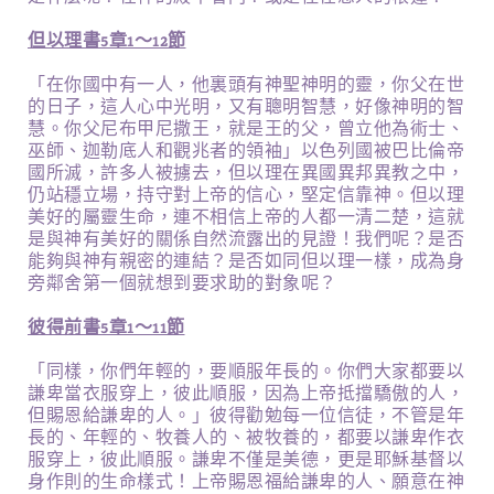
但以理書5章1～12節
「在你國中有一人，他裏頭有神聖神明的靈，你父在世
的日子，這人心中光明，又有聰明智慧，好像神明的智
慧。你父尼布甲尼撒王，就是王的父，曾立他為術士、
巫師、迦勒底人和觀兆者的領袖」以色列國被巴比倫帝
國所滅，許多人被擄去，但以理在異國異邦異教之中，
仍站穩立場，持守對上帝的信心，堅定信靠神。但以理
美好的屬靈生命，連不相信上帝的人都一清二楚，這就
是與神有美好的關係自然流露出的見證！我們呢？是否
能夠與神有親密的連結？是否如同但以理一樣，成為身
旁鄰舍第一個就想到要求助的對象呢？
彼得前書5章1～11節
「同樣，你們年輕的，要順服年長的。你們大家都要以
謙卑當衣服穿上，彼此順服，因為上帝抵擋驕傲的人，
但賜恩給謙卑的人。」彼得勸勉每一位信徒，不管是年
長的、年輕的、牧養人的、被牧養的，都要以謙卑作衣
服穿上，彼此順服。謙卑不僅是美德，更是耶穌基督以
身作則的生命樣式！上帝賜恩福給謙卑的人、願意在神