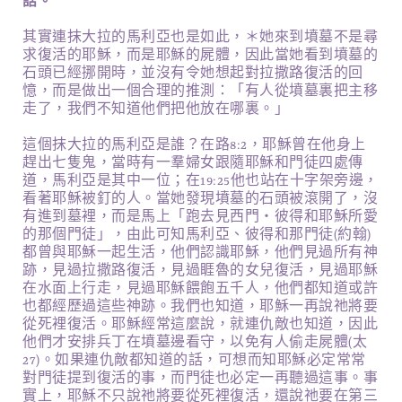
話。
其實連抹大拉的馬利亞也是如此，＊她來到墳墓不是尋
求復活的耶穌，而是耶穌的屍體，因此當她看到墳墓的
石頭已經挪開時，並沒有令她想起對拉撒路復活的回
憶，而是做出一個合理的推測：「有人從墳墓裏把主移
走了，我們不知道他們把他放在哪裏。」
這個抹大拉的馬利亞是誰？在路8:2，耶穌曾在他身上
趕出七隻鬼，當時有一羣婦女跟隨耶穌和門徒四處傳
道，馬利亞是其中一位；在19:25他也站在十字架旁邊，
看著耶穌被釘的人。當她發現墳墓的石頭被滾開了，沒
有進到墓裡，而是馬上「跑去見西門‧彼得和耶穌所愛
的那個門徒」，由此可知馬利亞、彼得和那門徒(約翰)
都曾與耶穌一起生活，他們認識耶穌，他們見過所有神
跡，見過拉撒路復活，見過睚魯的女兒復活，見過耶穌
在水面上行走，見過耶穌餵飽五千人，他們都知道或許
也都經歷過這些神跡。我們也知道，耶穌一再說祂將要
從死裡復活。耶穌經常這麼說，就連仇敵也知道，因此
他們才安排兵丁在墳墓邊看守，以免有人偷走屍體(太
27)。如果連仇敵都知道的話，可想而知耶穌必定常常
對門徒提到復活的事，而門徒也必定一再聽過這事。事
實上，耶穌不只說祂將要從死裡復活，還說祂要在第三