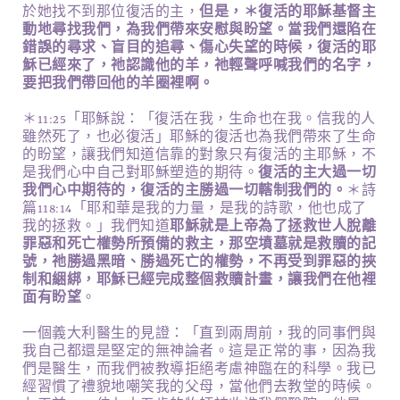
於她找不到那位復活的主，
但是，＊復活的耶穌基督主
動地尋找我們，為我們帶來安慰與盼望。當我們還陷在
錯誤的尋求、盲目的追尋、傷心失望的時候，復活的耶
穌已經來了，祂認識他的羊，祂輕聲呼喊我們的名字，
要把我們帶回他的羊圈裡啊。
＊11:25「耶穌說：「復活在我，生命也在我。信我的人
雖然死了，也必復活」耶穌的復活也為我們帶來了生命
的盼望，讓我們知道信靠的對象只有復活的主耶穌，不
是我們心中自己對耶穌塑造的期待。
復活的主大過一切
我們心中期待的，復活的主勝過一切轄制我們的。
＊詩
篇118:14「耶和華是我的力量，是我的詩歌，他也成了
我的拯救。」我們知道
耶穌就是上帝為了拯救世人脫離
罪惡和死亡權勢所預備的救主，那空墳墓就是救贖的記
號，祂勝過黑暗、勝過死亡的權勢，不再受到罪惡的挾
制和綑綁，耶穌已經完成整個救贖計畫，讓我們在他裡
面有盼望
。
一個義大利醫生的見證：「直到兩周前，我的同事們與
我自己都還是堅定的無神論者。這是正常的事，因為我
們是醫生，而我們被教導拒絕考慮神臨在的科學。我已
經習慣了禮貌地嘲笑我的父母，當他們去教堂的時候。