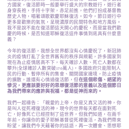
方國家，復活節時一般要舉行盛大的宗教遊行，遊行者
身穿長袍，手持十字架，赤足前進，他們打扮成基督教
歷史人物，唱著頌歌歡慶耶穌復活。如今，節日遊行中
更多是歡樂的氣氛，呈現濃厚的民間特色和地方風俗。
我不是說不能在復活節這天開心的慶祝，而是當我們歡
慶的時候，是否知道耶穌復活這件事情到底具有什麼意
義？
今年的復活節，我想全世界都沒有心情慶祝了，新冠肺
炎的疫情打亂了全世界舊有的秩序與規範，許多國家到
現在為止疫情居高不下，每天確診人數、死亡人數都在
攀升(全球確診人數突破170萬人)，多國政府只能限制人
民的行動、暫停所有的集會、關閉國家邊境，防止疫情
的擴散，誰還有心情過復活節，但
在這個悲傷、絕望的
慘況，更應該要好好的思想復活節的意義以及這個節日
為我們帶來的應許與祝福，都是從神而來的。
我們一起禱告：「親愛的上帝，你是又真又活的神，你
是叫人從死裡復活的神，現今的世界每天都在面對死
亡，好像死亡已經控制了這世界，但我們知道，在兩千
年前，你讓你的愛子耶穌基督從死裡復活，為我們帶來
盼望，讓我們今天藉著你的話語，再一次體會、思想耶