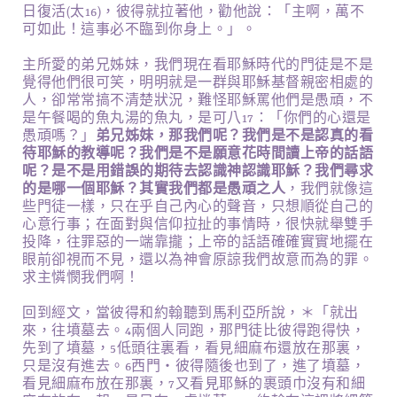
日復活(太16)，彼得就拉著他，勸他說：「主啊，萬不
可如此！這事必不臨到你身上。」。
主所愛的弟兄姊妹，我們現在看耶穌時代的門徒是不是
覺得他們很可笑，明明就是一群與耶穌基督親密相處的
人，卻常常搞不清楚狀況，難怪耶穌罵他們是愚頑，不
是午餐喝的魚丸湯的魚丸，是可八17：「你們的心還是
愚頑嗎？」
弟兄姊妹，那我們呢？我們是不是認真的看
待耶穌的教導呢？我們是不是願意花時間讀上帝的話語
呢？是不是用錯誤的期待去認識神認識耶穌？我們尋求
的是哪一個耶穌？其實我們都是愚頑之人
，我們就像這
些門徒一樣，只在乎自己內心的聲音，只想順從自己的
心意行事；在面對與信仰拉扯的事情時，很快就舉雙手
投降，往罪惡的一端靠攏；上帝的話語確確實實地擺在
眼前卻視而不見，還以為神會原諒我們故意而為的罪。
求主憐憫我們啊！
回到經文，當彼得和約翰聽到馬利亞所說，＊「就出
來，往墳墓去。4兩個人同跑，那門徒比彼得跑得快，
先到了墳墓，5低頭往裏看，看見細麻布還放在那裏，
只是沒有進去。6西門‧彼得隨後也到了，進了墳墓，
看見細麻布放在那裏，7又看見耶穌的裹頭巾沒有和細