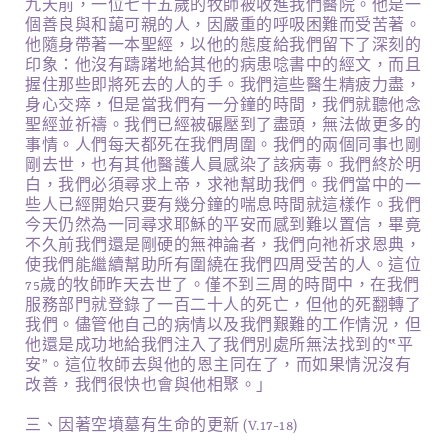
九天前，一位七十五歲的牧師被收進我們醫院。他是一
個善良與和藹可親的人，因嚴重的呼吸困難而受苦著。
他隨身帶著一本聖經，以他的態度給我們留下了深刻的
印象：他沒有躊躇地給其他的病患唸書中的經文，而且
握住那些即將死去的人的手。我們這些醫生精疲力盡，
身心交瘁，但是當我們有一分鐘的時間，我們就聽他念
聖經並祈禱。我們已經被碾壓到了盡頭，無法做更多的
事情。人們每天都死在我們周圍。我們的兩個同事也剛
剛去世，也有其他醫護人員感染了該病毒。我們終於明
白，我們必須尋求上帝，求祂幫助我們。我們當中的一
些人已經開始只要有幾分鐘的喘息時間就這樣作。我們
今天仍然為一同尋求耶穌的平安而感到難以置信，畢竟
不久前我們還是剛硬的無神論者，我們向祂祈求恩典，
使我們能繼續幫助所有圍繞在我們四周受苦的人。這位
75歲的牧師昨天去世了。僅不到三周的時間中，在我們
服務部門就登錄了一百二十人的死亡，但他的死翻轉了
我們。儘管他自己的病情以及我們艱難的工作情況，但
他還是成功地給我們注入了我們別處所無法找到的
‟
平
安”。這位牧師去與他的恩主同在了，而如果情況沒有
改善，我們很快也會與他相聚。」
三、因著空墳墓有生命的更新 (v.17-18)