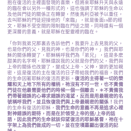
抱在復活的主裡面發現的喜樂，但將來耶穌升天與永遠
的臨在會以另外一種形式的，這也強調了耶穌的生命以
及他與門徒的關係正在轉變，然後馬利亞被予以重任，
去叫耶穌的門徒迎接他的「來臨」，就是後面19節的經
文，耶穌不受空間的限制臨在門徒之間，同時還有一個
更深層的意義，就是耶穌在聖靈裡的臨在。
「你到我弟兄那裏去告訴他們，我要升上去見我的父，
也是你們的父，見我的神，也是你們的神。」我們與耶
穌的關係轉變了，耶穌稱呼我們為「弟兄」，這是多麽
甜美的名字啊，耶穌還說我的父就是你們的父，我們與
上帝的關係也改變了，變成父上帝、父神，變的更加親
密，這是復活的主在復活的日子帶給我們的福音，我們
的生命因著耶穌的復活而更新。
復活的主得著一切的榮
耀和天上地下所有的權柄，祂沒有不可一世，也不責備
門徒在他最需要他們的時候一個一個離去，＊不責備我
們帶著錯誤的心尋求錯誤的渴望，反而是用最親密的名
號稱呼我們，並且恢復我們與上帝最親密的關係！
我們
的生命有復活的耶穌，
我們生命的意義不再是追求心裡
對神錯誤的期待，而是在於領受上帝的道/上帝的話
語，因此我們的生命就該仰望復活的耶穌基督，祂在十
字架上為我們做成的一切，並在空墳墓顯出復活的記