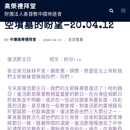
高榮禮拜堂
財團法人基督教中國佈道會
空墳墓的盼望-20.04.12
BY
中壢高榮禮拜堂
2020-04-13
主日信息
復活節主日 經文：約廿1-18
各位弟兄姊妹平安，願恩惠、憐憫、慈愛從父上帝和我
們主耶穌基督歸與你們，阿們。
今天是復活節主日，我們的主耶穌基督復活了！哈利路
亞！復活節是基督教相當重要的節日，在台灣這個節日
的氣氛並不明顯，或許在一些幼兒園會有畫彩蛋、找彩
蛋的活動，甚至連在一些教會裡，對復活節的重視遠低
於聖誕節。在歐美國家，復活節是他們三大節日之一，
畢竟基督教文化是他們的文化背景，但是和聖誕節等傳
統節日一樣，隨著時間的演變，復活節慢慢褪去了中世
紀濃厚的宗教色彩，開始逐漸世俗化。過去，在多數西