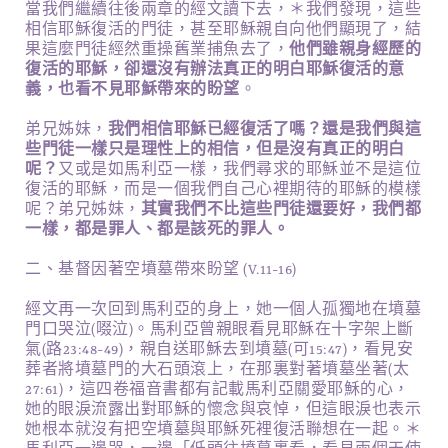
當我們繼續往後兩章的經文讀下去，＊我們發現，這些
相信耶穌復活的門徒，甚至耶穌親自向他們顯現了，結
果這麼門徒經然重操舊業捕魚去了，
他們雖親身經歷的
復活的耶穌，卻還沒有辦法真正的明白耶穌復活的意
義，也看不見耶穌帶來的盼望
。
弟兄姊妹，
我們相信耶穌已經復活了嗎？還是我們與這
些門徒一樣只是理性上的相信，但是沒有真正的明白
呢？
又或是如馬利亞一樣，我們尋求的耶穌並不是這位
復活的耶穌，而是一個我們自己心裡期待的耶穌的模樣
呢？弟兄姊妹，
其實我們不比這些門徒還要好，我們都
一樣，都是罪人、都是該死的罪人。
二、基督因著空墳墓帶來盼望 (v.11-16)
經文再一次回到馬利亞的身上，她一個人孤獨地在墳墓
門口哭泣(啜泣)。馬利亞曾親眼看見耶穌在十字架上斷
氣(路23:48-49)，親自送耶穌去到墳墓(可15:47)，看見安
葬者將墳墓門的大石頭滾上，在那裏對著墳墓坐著(太
27:61)，這四卷福音書都有記載馬利亞關愛耶穌的心，
她的眼淚流露出對耶穌的懷念與哀悼，但這眼淚也表示
她根本就沒有把空墳墓與耶穌死裡復活聯想在一起。＊