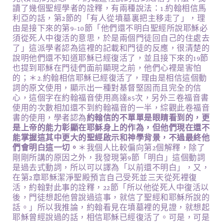
讀了幾個聖經學者的詮釋，有兩種說法：1.約翰相信馬
利亞的話，第2節的「有人從墳墓裏把主移走了」，理
由是接下來的第9-10節「他們還不明白聖經所說耶穌必
須從死人中復活的意思，於是兩個門徒回自己的住處去
了」這派學者認為這裡的記載和門徒的反應，很清楚的
說明他們還不知道耶穌已經復活了，並且接下來的19節
也提到耶穌在門徒們面前顯現之前，他們心裡是害怕
的；＊2.約翰相信耶穌已經復活了，理由是相信這個動
詞的原文使用，顯示出一種對基督堅固而且完全的信
心，這個字在約翰福音使用高達85次，另外三卷福音書
使用的次數相加還不到約翰福音的一半，綜觀此卷福音
書的使用，學者認為
約翰信的不單單是眼睛看到的，更
是上帝的能力彰顯在耶穌身上的作為，但他們現在還不
能掌握這其中更大的聖經啟示和神學背景，不過最終他
們會明白這一切。
＊我個人比較偏向第2個解釋，除了
剛剛所講的原因之外，我發現第9節「明白」這個動詞
是過去式動詞，所以可以譯為「以前還不明白」，又，
在第2章耶穌潔淨聖殿預言自己受死並三天從死裡復
活，約翰對此事的詮釋，22節「所以他從死人中復活以
後，門徒想起他曾說過這事，就信了聖經和耶穌所說的
話。」所以我推論，約翰看見在墳墓裡的見證，就想起
耶穌曾經說過的話，相信耶穌已經復活了。可是，可是