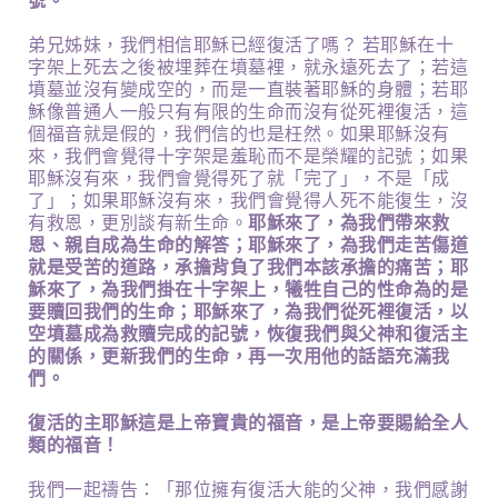
號。
弟兄姊妹，我們相信耶穌已經復活了嗎？ 若耶穌在十
字架上死去之後被埋葬在墳墓裡，就永遠死去了；若這
墳墓並沒有變成空的，而是一直裝著耶穌的身體；若耶
穌像普通人一般只有有限的生命而沒有從死裡復活，這
個福音就是假的，我們信的也是枉然。如果耶穌沒有
來，我們會覺得十字架是羞恥而不是榮耀的記號；如果
耶穌沒有來，我們會覺得死了就「完了」，不是「成
了」；如果耶穌沒有來，我們會覺得人死不能復生，沒
有救恩，更別談有新生命。
耶穌來了，為我們帶來救
恩、親自成為生命的解答；耶穌來了，為我們走苦傷道
就是受苦的道路，承擔背負了我們本該承擔的痛苦；耶
穌來了，為我們掛在十字架上，犧牲自己的性命為的是
要贖回我們的生命；耶穌來了，為我們從死裡復活，以
空墳墓成為救贖完成的記號，恢復我們與父神和復活主
的關係，更新我們的生命，再一次用他的話語充滿我
們。
復活的主耶穌這是上帝寶貴的福音，是上帝要賜給全人
類的福音！
我們一起禱告：「那位擁有復活大能的父神，我們感謝