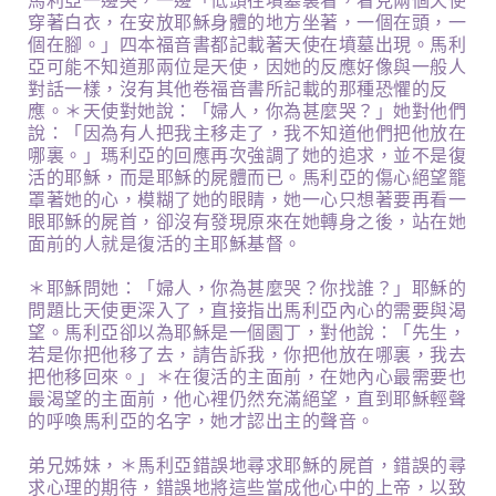
馬利亞一邊哭，一邊「低頭往墳墓裏看，看見兩個天使
穿著白衣，在安放耶穌身體的地方坐著，一個在頭，一
個在腳。」四本福音書都記載著天使在墳墓出現。馬利
亞可能不知道那兩位是天使，因她的反應好像與一般人
對話一樣，沒有其他卷福音書所記載的那種恐懼的反
應。＊天使對她說：「婦人，你為甚麼哭？」她對他們
說：「因為有人把我主移走了，我不知道他們把他放在
哪裏。」瑪利亞的回應再次強調了她的追求，並不是復
活的耶穌，而是耶穌的屍體而已。馬利亞的傷心絕望籠
罩著她的心，模糊了她的眼睛，她一心只想著要再看一
眼耶穌的屍首，卻沒有發現原來在她轉身之後，站在她
面前的人就是復活的主耶穌基督。
＊耶穌問她：「婦人，你為甚麼哭？你找誰？」耶穌的
問題比天使更深入了，直接指出馬利亞內心的需要與渴
望。馬利亞卻以為耶穌是一個園丁，對他說：「先生，
若是你把他移了去，請告訴我，你把他放在哪裏，我去
把他移回來。」＊在復活的主面前，在她內心最需要也
最渴望的主面前，他心裡仍然充滿絕望，直到耶穌輕聲
的呼喚馬利亞的名字，她才認出主的聲音。
弟兄姊妹，＊馬利亞錯誤地尋求耶穌的屍首，錯誤的尋
求心理的期待，錯誤地將這些當成他心中的上帝，以致