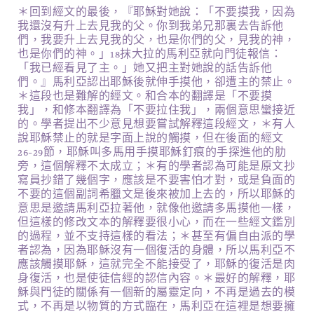
＊回到經文的最後，『耶穌對她說：「不要摸我，因為
我還沒有升上去見我的父。你到我弟兄那裏去告訴他
們，我要升上去見我的父，也是你們的父，見我的神，
也是你們的神。」18抹大拉的馬利亞就向門徒報信：
「我已經看見了主。」她又把主對她說的話告訴他
們。』馬利亞認出耶穌後就伸手摸他，卻遭主的禁止。
＊這段也是難解的經文。和合本的翻譯是「不要摸
我」，和修本翻譯為「不要拉住我」，兩個意思蠻接近
的。學者提出不少意見想要嘗試解釋這段經文，＊有人
說耶穌禁止的就是字面上說的觸摸，但在後面的經文
26-29節，耶穌叫多馬用手摸耶穌釘痕的手探進他的肋
旁，這個解釋不太成立；＊有的學者認為可能是原文抄
寫員抄錯了幾個字，應該是不要害怕才對，或是負面的
不要的這個副詞希臘文是後來被加上去的，所以耶穌的
意思是邀請馬利亞拉著他，就像他邀請多馬摸他一樣，
但這樣的修改文本的解釋要很小心，而在一些經文鑑別
的過程，並不支持這樣的看法；＊甚至有偏自由派的學
者認為，因為耶穌沒有一個復活的身體，所以馬利亞不
應該觸摸耶穌，這就完全不能接受了，耶穌的復活是肉
身復活，也是使徒信經的認信內容。＊最好的解釋，耶
穌與門徒的關係有一個新的屬靈定向，不再是過去的模
式，不再是以物質的方式臨在，馬利亞在這裡是想要擁