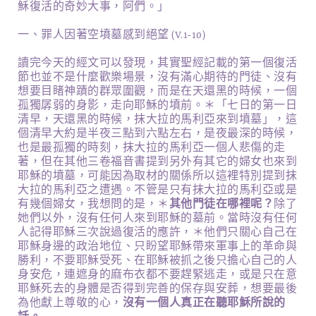
穌復活的奇妙大事，阿們。」
一、罪人因著空墳墓感到絕望 (v.1-10)
讀完今天的經文可以發現，其實聖經記載的第一個復活
節也並不是什麼歡樂場景，沒有滿心期待的門徒、沒有
想要目睹神蹟的群眾圍觀，而是在天還黑的時候，一個
孤獨孱弱的身影，走向耶穌的墳前。＊「七日的第一日
清早，天還黑的時候，抹大拉的馬利亞來到墳墓」，這
個清早大約是半夜三點到六點左右，是夜最深的時候，
也是最孤獨的時刻，抹大拉的馬利亞一個人悲傷的走
著，但在其他三卷福音書提到另外有其它的婦女也來到
耶穌的墳墓，可能因為取材的關係所以這裡特別提到抹
大拉的馬利亞之遭遇。不管是只有抹大拉的馬利亞或是
有幾個婦女，我想問的是，＊
其他門徒在哪裡呢？
除了
她們以外，沒有任何人來到耶穌的墓前。當時沒有任何
人記得耶穌三次說過復活的應許，＊他們只關心自己在
耶穌身邊的政治地位、只盼望耶穌帶來軍事上的革命與
勝利，不要耶穌受死、在耶穌被抓之後只擔心自己的人
身安危，連遮身的麻布衣都不要趕緊逃走，或是只在意
耶穌死去的身體是否得到完善的保存與安葬，想要最後
為他獻上尊敬的心，
沒有一個人真正在聽耶穌所說的