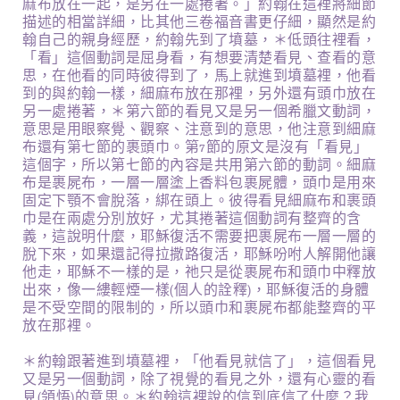
麻布放在一起，是另在一處捲著。」約翰在這裡將細節
描述的相當詳細，比其他三卷福音書更仔細，顯然是約
翰自己的親身經歷，約翰先到了墳墓，＊低頭往裡看，
「看」這個動詞是屈身看，有想要清楚看見、查看的意
思，在他看的同時彼得到了，馬上就進到墳墓裡，他看
到的與約翰一樣，細麻布放在那裡，另外還有頭巾放在
另一處捲著，＊第六節的看見又是另一個希臘文動詞，
意思是用眼察覺、觀察、注意到的意思，他注意到細麻
布還有第七節的裹頭巾。第7節的原文是沒有「看見」
這個字，所以第七節的內容是共用第六節的動詞。細麻
布是裹屍布，一層一層塗上香料包裹屍體，頭巾是用來
固定下顎不會脫落，綁在頭上。彼得看見細麻布和裹頭
巾是在兩處分別放好，尤其捲著這個動詞有整齊的含
義，這說明什麼，耶穌復活不需要把裹屍布一層一層的
脫下來，如果還記得拉撒路復活，耶穌吩咐人解開他讓
他走，耶穌不一樣的是，祂只是從裹屍布和頭巾中釋放
出來，像一縷輕煙一樣(個人的詮釋)，耶穌復活的身體
是不受空間的限制的，所以頭巾和裹屍布都能整齊的平
放在那裡。
＊約翰跟著進到墳墓裡，「他看見就信了」，這個看見
又是另一個動詞，除了視覺的看見之外，還有心靈的看
見(領悟)的意思。＊約翰這裡說的信到底信了什麼？我