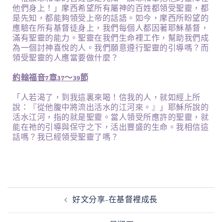
他們身上！」摩西希望所有屬神的百姓都領受聖靈，都
是先知，都能夠領受上帝的話語。如今，摩西所盼望的
應驗在所有基督徒身上，我們每個人都因著耶穌基督，
滿有聖靈的能力。聖靈在我們生命裡工作，幫助我們成
為一個討神喜悅的人。我們願意遵行聖靈的引導嗎？而
領受聖靈的人應當要做什麼？
約翰福音7章37～39節
「人若渴了，到我這裏來喝！信我的人，就如經上所
說：『從他腹中將流出活水的江河來。』」耶穌所說的
活水江河，指的就是聖靈。當人領受所應許的聖靈，就
能在祂的引導與保守之下，活出豐盛的生命。我相信這
話嗎？我已經領受聖靈了嗎？
好文分享-在基督裡成長