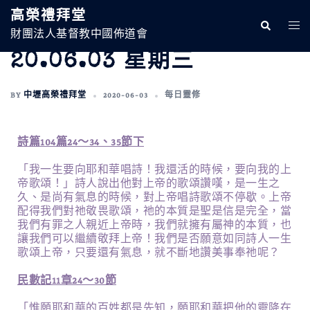
高榮禮拜堂
財團法人基督教中國佈道會
20.06.03 星期三
BY
中壢高榮禮拜堂
2020-06-03
每日靈修
詩篇104篇24～34、35節下
「我一生要向耶和華唱詩！我還活的時候，要向我的上
帝歌頌！」詩人說出他對上帝的歌頌讚嘆，是一生之
久、是尚有氣息的時候，對上帝唱詩歌頌不停歇。上帝
配得我們對祂敬畏歌頌，祂的本質是聖是信是完全，當
我們有罪之人親近上帝時，我們就擁有屬神的本質，也
讓我們可以繼續敬拜上帝！我們是否願意如同詩人一生
歌頌上帝，只要還有氣息，就不斷地讚美事奉祂呢？
民數記11章24～30節
「惟願耶和華的百姓都是先知，願耶和華把他的靈降在