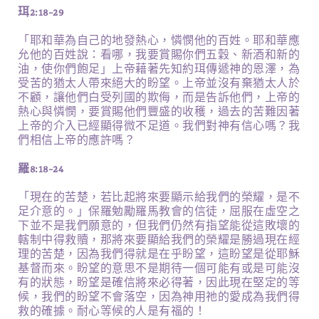
珥2:18-29
「耶和華為自己的地發熱心，憐憫他的百姓。耶和華應
允他的百姓說：看哪，我要賞賜你們五穀、新酒和新的
油，使你們飽足」上帝藉著先知約珥傳遞神的恩澤，為
受苦的猶太人帶來絕大的盼望。上帝並沒有棄猶太人於
不顧，讓他們白受列國的欺侮，而是告訴他們，上帝的
熱心與憐憫，要賞賜他們豐盛的收穫，過去的苦難因著
上帝的介入已經顯得微不足道。我們對神有信心嗎？我
們相信上帝的應許嗎？
羅8:18-24
「現在的苦楚，若比起將來要顯示給我們的榮耀，是不
足介意的。」保羅勉勵羅馬教會的信徒，屈服在虛空之
下並不是我們願意的，但我們仍然有指望能從這敗壞的
轄制中得救贖，那將來要顯給我們的榮耀是勝過現在經
理的苦楚，因為我們得就是在乎盼望，這盼望是從耶穌
基督而來。盼望的意思不是期待一個可能有或是可能沒
有的狀態，盼望是確信將來必得著，因此現在堅定的等
候，我們的盼望不會落空，因為神用祂的愛成為我們得
救的確據。耐心等候的人是有福的！