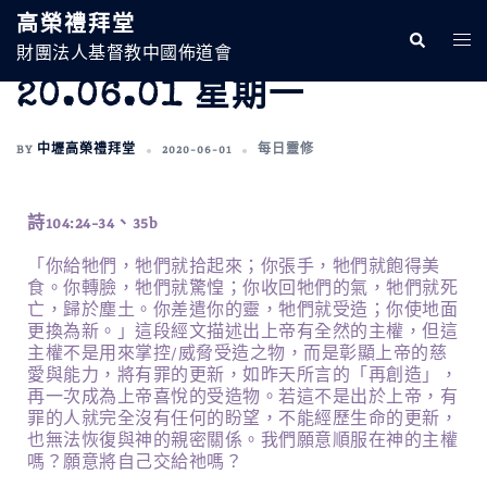
高榮禮拜堂
財團法人基督教中國佈道會
20.06.01 星期一
BY
中壢高榮禮拜堂
2020-06-01
每日靈修
詩104:24-34、35b
「你給牠們，牠們就拾起來；你張手，牠們就飽得美
食。你轉臉，牠們就驚惶；你收回牠們的氣，牠們就死
亡，歸於塵土。你差遣你的靈，牠們就受造；你使地面
更換為新。」這段經文描述出上帝有全然的主權，但這
主權不是用來掌控/威脅受造之物，而是彰顯上帝的慈
愛與能力，將有罪的更新，如昨天所言的「再創造」，
再一次成為上帝喜悅的受造物。若這不是出於上帝，有
罪的人就完全沒有任何的盼望，不能經歷生命的更新，
也無法恢復與神的親密關係。我們願意順服在神的主權
嗎？願意將自己交給祂嗎？