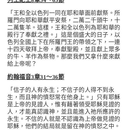
列王紀上8章54～65節
「王和全以色列一同在耶和華面前獻祭。所
羅門向耶和華獻平安祭，二萬二千頭牛，十
二萬隻羊。這樣，王和全以色列為耶和華的
殿行了奉獻之禮。」這是個盛大的日子，以
色列全國上下在所羅門王的帶領之下，一連
十四天敬拜上帝，奉獻聖殿，並且獻上眾多
的牛、羊作為祭物。那麼我們又拿什麼來獻
給上帝呢？
約翰福音3章31～36節
「信子的人有永生；不信子的人得不到永
生，而且神的憤怒常在他身上。」只有耶穌
是上帝的見證人，惟有藉著領受耶穌見證的
人，才能真認識神，並且能進入祂所應許的
永生。不信的人就是不認識為上帝做見證的
耶穌，他們的結局就是留在神的憤怒之中。