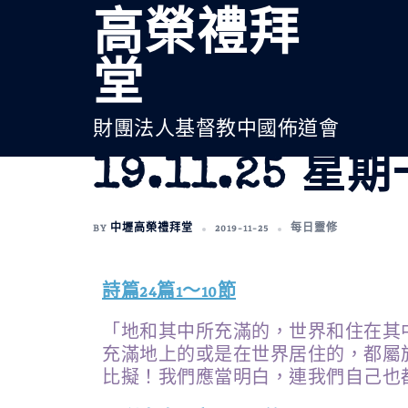
高榮禮拜
堂
財團法人基督教中國佈道會
19.11.25 星
BY
中壢高榮禮拜堂
2019-11-25
每日靈修
詩篇24篇1～10節
「地和其中所充滿的，世界和住在其
充滿地上的或是在世界居住的，都屬
比擬！我們應當明白，連我們自己也