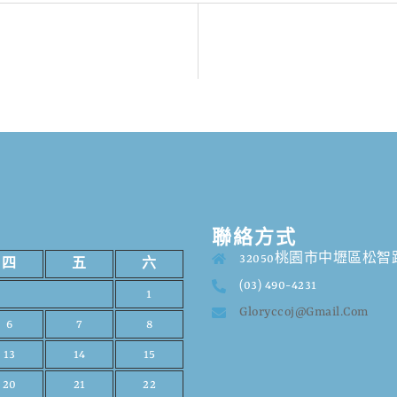
聯絡方式
32050桃園市中壢區松智路
四
五
六
(03) 490-4231
1
Gloryccoj@gmail.com
6
7
8
13
14
15
20
21
22