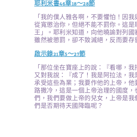
耶利米書46章18～28節
「我的僕人雅各啊，不要懼怕！因我
從寬懲治你，但絕不能不罰你。這是
王」。耶利米知道，向他曉諭對列國
雖然被懲罰，卻不致滅絕，反而要存
啟示錄21章5～27節
「那位坐在寶座上的說：『看哪，我
又對我說：『成了！我是阿拉法，我
承受這些為業；我要作他的上帝，他
路撒冷，這是一個上帝治理的國度，
們，我們要做上帝的兒女，上帝是我
們是否期待天國降臨呢？