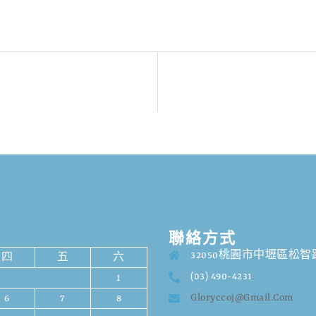
日
聯絡方式
32050桃園市中壢區松智路
四
五
六
(03) 490-4231
1
Gloryccoj@gmail.com
6
7
8