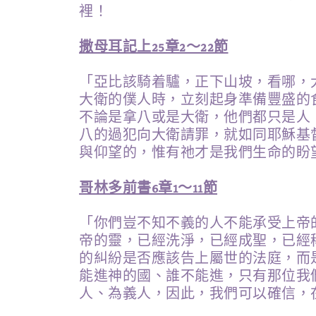
裡！
撒母耳記上25章2～22節
「亞比該騎着驢，正下山坡，看哪，
大衛的僕人時，立刻起身準備豐盛的
不論是拿八或是大衛，他們都只是人
八的過犯向大衛請罪，就如同耶穌基
與仰望的，惟有祂才是我們生命的盼
哥林多前書6章1～11節
「你們豈不知不義的人不能承受上帝的
帝的靈，已經洗淨，已經成聖，已經
的糾紛是否應該告上屬世的法庭，而
能進神的國、誰不能進，只有那位我
人、為義人，因此，我們可以確信，