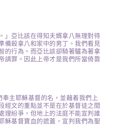
。」亞比該在得知夫婿拿八無理對待
準備殺拿八和家中的男丁。我們看見
智的行為。而亞比該卻騎著驢為著拿
帝請罪。因此上帝才是我們所當倚靠
你們奉主耶穌基督的名，並藉着我們上
段經文的重點並不是在於基督徒之間
處理紛爭，但地上的法庭不能宣判誰
耶穌基督寶血的遮蓋，宣判我們為聖