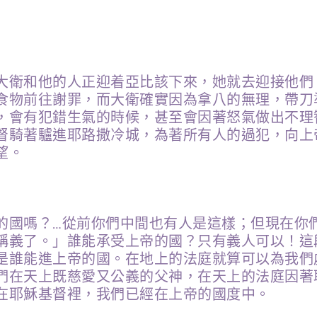
大衛和他的人正迎着亞比該下來，她就去迎接他們
食物前往謝罪，而大衛確實因為拿八的無理，帶刀
，會有犯錯生氣的時候，甚至會因著怒氣做出不理
督騎著驢進耶路撒冷城，為著所有人的過犯，向上
望。
國嗎？…​​從前你們中間也有人是這樣；但現在
稱義了。」誰能承受上帝的國？只有義人可以！這
是誰能進上帝的國。在地上的法庭就算可以為我們
們在天上既慈愛又公義的父神，在天上的法庭因著
在耶穌基督裡，我們已經在上帝的國度中。