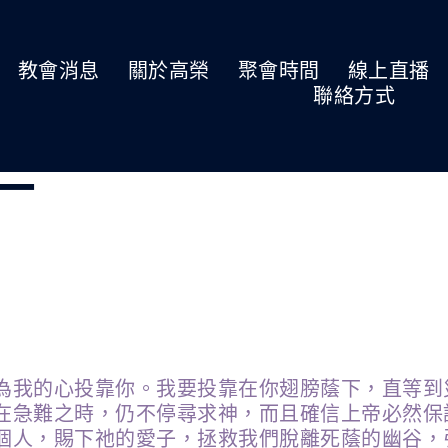
教會消息
關於高榮
聚會時間
線上直播
聯絡方式
期一
為我的心投靠你。我要投靠在你翅膀蔭下，直等到
在急難之時，仍不停尋求神，而且確信上帝必然保
個人，賜下祂的愛子，拯救我們脫離死蔭的幽谷，