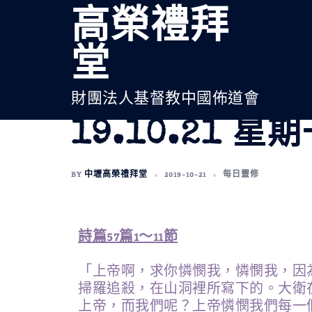
高榮禮拜
堂
財團法人基督教中國佈道會
19.10.21 星
BY
中壢高榮禮拜堂
2019-10-21
每日靈修
詩篇57篇1～11節
「上帝啊，求你憐憫我，憐憫我，因
掃羅追殺，在山洞裡所寫下的。大衛
上帝，而我們呢？上帝憐憫我們每一