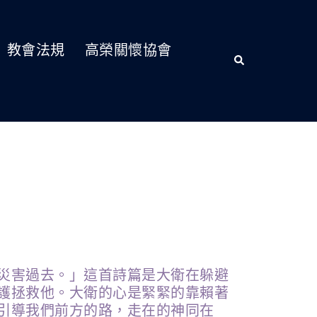
教會法規
高榮關懷協會
災害過去。」這首詩篇是大衛在躲避
護拯救他。大衛的心是緊緊的靠賴著
引導我們前方的路，走在的神同在