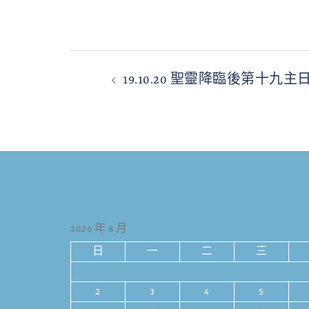
19.10.20 聖靈降臨後第十九主
2026 年 8 月
日
一
二
三
2
3
4
5