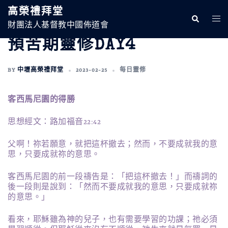
跳
高榮禮拜堂
至
Search
Togg
主
財團法人基督教中國佈道會
Men
要
預苦期靈修DAY4
內
容
BY
中壢高榮禮拜堂
2023-02-25
每日靈修
客西馬尼園的得勝
思想經文：路加福音22:42
父啊！祢若願意，就把這杯撤去；然而，不要成就我的意
思，只要成就祢的意思。
客西馬尼園的前一段禱告是：「把這杯撤去！」而禱詞的
後一段則是說到：「然而不要成就我的意思，只要成就祢
的意思。」
看來，耶穌雖為神的兒子，也有需要學習的功課；祂必須