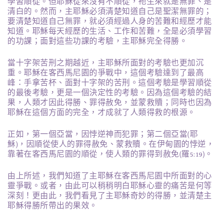
學習順從。但耶穌從來沒有不順從，祂生來就是無罪、是
清白的。然而，主耶穌必須清楚知道自己是聖潔無罪的；
要清楚知道自己無罪，就必須經過人身的苦難和經歷才能
知道。耶穌每天經歷的生活、工作和苦難，全是必須學習
的功課；面對這些功課的考驗，主耶穌完全得勝。
當十字架苦刑之期越近，主耶穌所面對的考驗也更加沉
重。耶穌在客西馬尼園的爭戰中，這個考驗達到了最高
峰：手拿苦杯、面對十字架的苦刑。這個考驗是學習順從
的最後考驗，更是一個決定性的考驗。因為這個考驗的結
果，人類才因此得勝、罪得赦免，並蒙救贖；同時也因為
耶穌在這個方面的完全，才成就了人類得救的根源。
正如，第一個亞當，因悖逆神而犯罪；第二個亞當(耶
穌)，因順從使人的罪得赦免、蒙救贖。在伊甸園的悖逆，
靠著在客西馬尼園的順從，使人類的罪得到赦免(羅5:19)。
由上所述，我們知道了主耶穌在客西馬尼園中所面對的心
靈爭戰。或者，由此可以稍稍明白耶穌心靈的痛苦是何等
深刻！更由此，我們看見了主耶穌奇妙的得勝，並清楚主
耶穌得勝所帶出的果效。