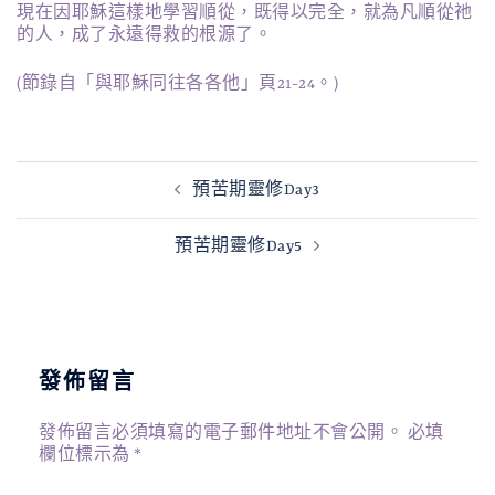
現在因耶穌這樣地學習順從，既得以完全，就為凡順從祂
的人，成了永遠得救的根源了。
(節錄自「與耶穌同往各各他」頁21-24。)
文
預苦期靈修Day3
章
導
預苦期靈修Day5
覽
發佈留言
發佈留言必須填寫的電子郵件地址不會公開。
必填
欄位標示為
*