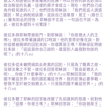
猶太人知道彼拉多是羅馬的巡撫，所以控告的罪名必須以
政治叛徒的名義，這樣的罪才會成立。現在，他們自己成
為作假見證的人了；他們控告耶穌說：「我們見這人誘惑
國民，禁止納稅給該撒，並說自己是基督，是王。(路廿三
2 ) 雖有如此的控告，耶穌卻不言語，一句話也不說。為
此，彼拉多感到十分驚訝！
彼拉多將耶穌帶進衙門，對耶穌說：「你是猶太人的王
嗎?」彼拉多帶著譏諷的口吻說！他的意思好像在說，對
你這樣被捆綁的囚犯來說，你還算是王嗎？耶穌卻反問彼
拉多說：「這話是你自己說的，還是別人論我對你說的
呢？」(約十八34)
彼拉多從未審問過如此奇異的囚犯，只是為了職責之故，
沒辦法棄之不管。彼拉多回答耶穌說：「我豈是猶太人
呢? ……你做了什麼事呢?」(約十八35) 耶穌回答說：「我的
國不屬這世界。我的國若屬這世界，我的臣僕必要爭戰，
使我不至於被交給猶太人。只是我的國不屬這世界。」(約
十八36)
彼拉多聽了耶穌的回答後改變了先前諷刺的態度。就對他
說：「這樣，你是王嗎？」耶穌回答說：「你說我是王；