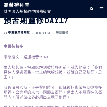
跳
高榮禮拜堂
至
Search
Togg
主
財團法人基督教中國佈道會
Men
要
預苦期靈修DAY17
內
容
BY
中壢高榮禮拜堂
2023-03-13
每日靈修
本丟彼拉多
思想經文：路加福音23:1-2
眾人都起來，把耶穌解到彼拉多面前，就告他說：「我們
見這人誘惑國民，禁止納稅給該撒，並說自己是基督，是
王。」
時近清晨六時，正是黎明時分，耶穌被捆綁著解到彼拉多
那裡，公會裡的人也一同跟去衙門。猶太人不願意進入衙
門内，所以彼拉多必須出去就了他們。