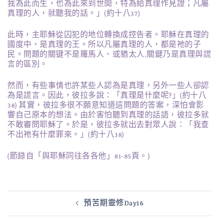
我為此而生，也為此來到世間，特為給真理作見證；凡屬
真理的人，就聽我的話。」(約十八37)
此時，主耶穌從囚犯的地位轉換成控告者。耶穌在真理的
國度中，是真理的王。所以凡屬真理的人，都是祂的子
民。問題的關键不是羅馬人、或猶太人,關鍵乃是真理與謊
言的區別。
然而，有些事情也許某些人認為是真理，另外一些人卻認
為是謊言。因此，彼拉多說：「真理是什麼呢?」(約十八
38) 其實，彼拉多很不願意知道這問題的答案，深怕會影
響自己原本的想法。由於害怕聽到真理的話語，彼拉多就
不敢審問耶穌了。於是，彼拉多就出去對眾人說：「我查
不出祂有什麼罪來。」(約十八38)
(節錄自「與耶穌同往各各他」81-85頁。)
文
預苦期靈修Day16
章