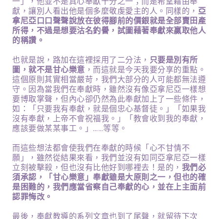
一」，他並不是真心奉獻十分之一；而是希望藉由奉
獻，讓別人看出他是個多麼敬虔愛主的人。同樣的，
亞
拿尼亞口口聲聲說放在彼得腳前的價銀就是全部賣田產
所得，不過是想要沽名釣譽，試圖藉著奉獻來贏取他人
的稱讚。
也就是說，路加在這裡採用了二分法，
只要是別有所
圖，就不是甘心樂意
，而這就是今天我要分享的重點。
這個原則其實相當嚴苛，我們大部分的人可能都無法遵
守。因為當我們在奉獻時，雖然沒有像亞拿尼亞一樣想
要博取掌聲，但內心卻仍然為此奉獻加上了一些條件，
如：「只要我有奉獻，就是個忠心基督徒。」「如果我
沒有奉獻，上帝不會祝福我。」「教會收到我的奉獻，
應該要做某某事工。」……等等。
而這些想法都會使我們在奉獻的時候「心不甘情不
願」，雖然從結果來看，我們並沒有如同亞拿尼亞一樣
立刻被擊殺，但也沒有比他好到哪裡去！是的，
我們必
須承認，「甘心樂意」奉獻雖是大原則之一，但也的確
是困難的，我們應當省察自己奉獻的心，並在上主面前
認罪悔改。
最後，奉獻教導的系列文章也到了尾聲，就留待下次