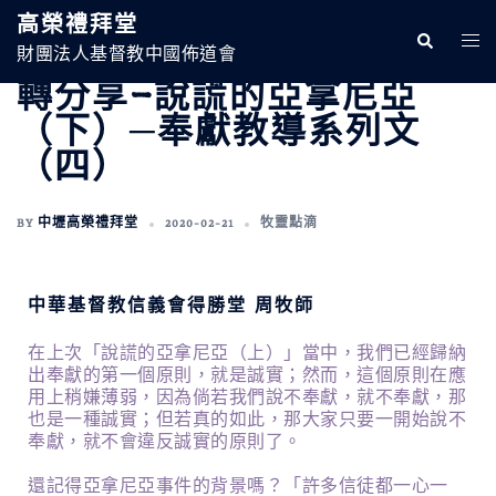
高榮禮拜堂
財團法人基督教中國佈道會
轉分享-說謊的亞拿尼亞
（下）─奉獻教導系列文
（四）
BY
中壢高榮禮拜堂
2020-02-21
牧靈點滴
中華基督教信義會得勝堂 周牧師
在上次「說謊的亞拿尼亞（上）」當中，我們已經歸納
出奉獻的第一個原則，就是誠實；然而，這個原則在應
用上稍嫌薄弱，因為倘若我們說不奉獻，就不奉獻，那
也是一種誠實；但若真的如此，那大家只要一開始說不
奉獻，就不會違反誠實的原則了。
還記得亞拿尼亞事件的背景嗎？「許多信徒都一心一