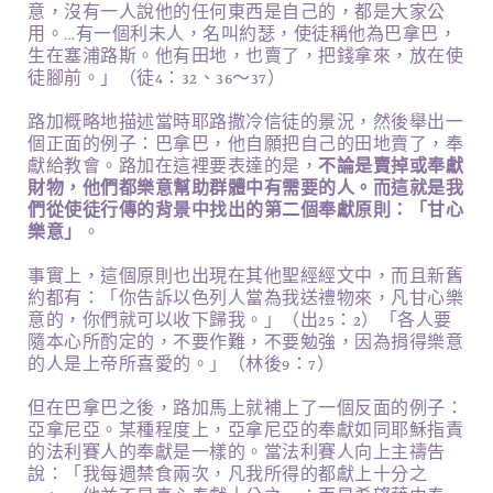
意，沒有一人說他的任何東西是自己的，都是大家公
用。…有一個利未人，名叫約瑟，使徒稱他為巴拿巴，
生在塞浦路斯。他有田地，也賣了，把錢拿來，放在使
徒腳前。」（徒4：32、36～37）
路加概略地描述當時耶路撒冷信徒的景況，然後舉出一
個正面的例子：巴拿巴，他自願把自己的田地賣了，奉
獻給教會。路加在這裡要表達的是，
不論是賣掉或奉獻
財物，他們都樂意幫助群體中有需要的人。而這就是我
們從使徒行傳的背景中找出的第二個奉獻原則：「甘心
樂意」
。
事實上，這個原則也出現在其他聖經經文中，而且新舊
約都有：「你告訴以色列人當為我送禮物來，凡甘心樂
意的，你們就可以收下歸我。」（出25：2）「各人要
隨本心所酌定的，不要作難，不要勉強，因為捐得樂意
的人是上帝所喜愛的。」（林後9：7）
但在巴拿巴之後，路加馬上就補上了一個反面的例子：
亞拿尼亞。某種程度上，亞拿尼亞的奉獻如同耶穌指責
的法利賽人的奉獻是一樣的。當法利賽人向上主禱告
說：「我每週禁食兩次，凡我所得的都獻上十分之