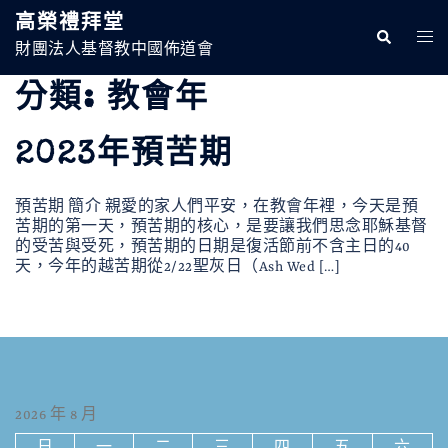
跳
高榮禮拜堂
至
Search
Togg
主
財團法人基督教中國佈道會
Men
要
內
分類:
教會年
容
2023年預苦期
預苦期 簡介 親愛的家人們平安，在教會年裡，今天是預
苦期的第一天，預苦期的核心，是要讓我們思念耶穌基督
的受苦與受死，預苦期的日期是復活節前不含主日的40
天，今年的越苦期從2/22聖灰日（Ash Wed […]
2026 年 8 月