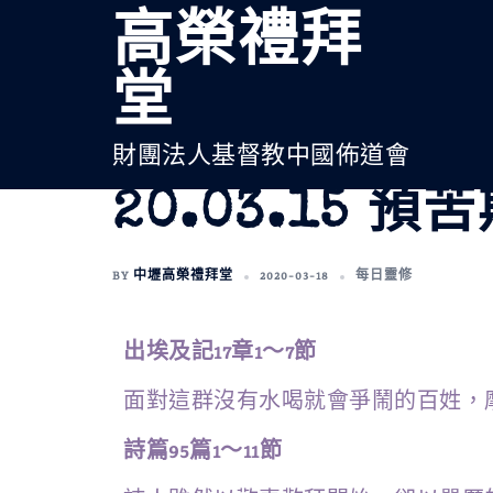
高榮禮拜
堂
財團法人基督教中國佈道會
20.03.15 
BY
中壢高榮禮拜堂
2020-03-18
每日靈修
出埃及記17章1～7節
面對這群沒有水喝就會爭鬧的百姓，
詩篇95篇1～11節