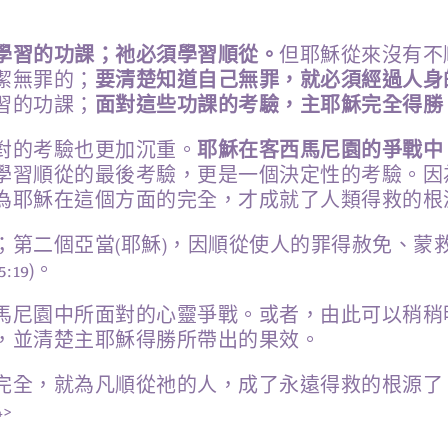
學習的功課；祂必須學習順從。
但耶穌從來沒有不
潔無罪的；
要清楚知道自己無罪，就必須經過人身
習的功課；
面對這些功課的考驗，主耶穌完全得勝
對的考驗也更加沉重。
耶穌在客西馬尼園的爭戰中
學習順從的最後考驗，更是一個決定性的考驗。因
為耶穌在這個方面的完全，才成就了人類得救的根
；第二個亞當(耶穌)，因順從使人的罪得赦免、蒙
19)。
馬尼園中所面對的心靈爭戰。或者，由此可以稍稍
，並清楚主耶穌得勝所帶出的果效。
完全，就為凡順從祂的人，成了永遠得救的根源了
>