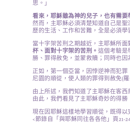
思。」
看來，耶穌雖為神的兒子，也有需要
然而，主耶穌必須清楚知道自己是聖
歷的生活、工作和苦難，全是必須學
當十字架苦刑之期越近，主耶穌所面
杯、面對十字架的苦刑。
這個考驗是
勝、罪得赦免，並蒙救贖；同時也因
正如，第一個亞當，因悖逆神而犯罪
尼園的順從，使人類的罪得到赦免(羅5:
由上所述，我們知道了主耶穌在客西
由此，我們看見了主耶穌奇妙的得勝
現在因耶穌這樣地學習順從，既得以
<節錄自「與耶穌同往各各他」頁21-24