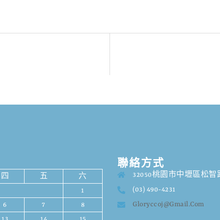
聯絡方式
32050桃園市中壢區松智路
四
五
六
(03) 490-4231
1
Gloryccoj@gmail.com
6
7
8
13
14
15