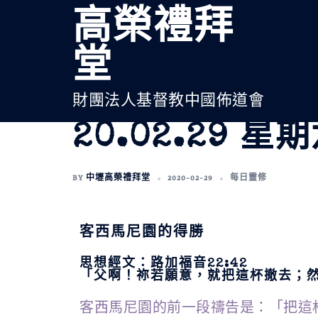
高榮禮拜
堂
財團法人基督教中國佈道會
20.02.29 星期
BY
中壢高榮禮拜堂
2020-02-29
每日靈修
客西馬尼園的得勝
思想經文：路加福音22:42
「父啊！祢若願意，就把這杯撤去；
客西馬尼園的前一段禱告是：「把這