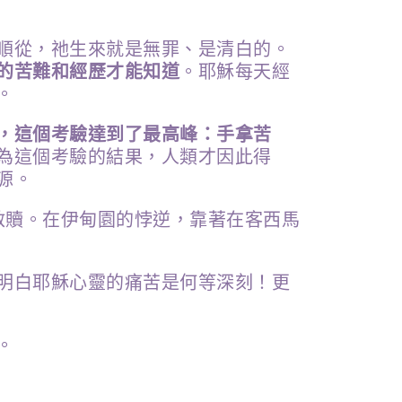
順從，祂生來就是無罪、是清白的。
的苦難和經歷才能知道
。耶穌每天經
。
，這個考驗達到了最高峰：手拿苦
為這個考驗的結果，人類才因此得
源。
救贖。在伊甸園的悖逆，靠著在客西馬
明白耶穌心靈的痛苦是何等深刻！更
。