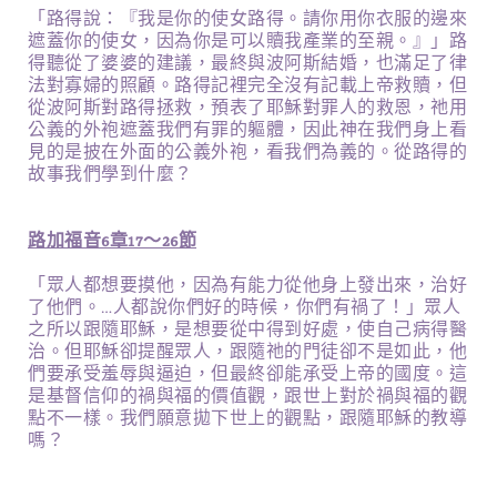
「路得說：『我是你的使女路得。請你用你衣服的邊來
遮蓋你的使女，因為你是可以贖我產業的至親。』」路
得聽從了婆婆的建議，最終與波阿斯結婚，也滿足了律
法對寡婦的照顧。路得記裡完全沒有記載上帝救贖，但
從波阿斯對路得拯救，預表了耶穌對罪人的救恩，祂用
公義的外袍遮蓋我們有罪的軀體，因此神在我們身上看
見的是披在外面的公義外袍，看我們為義的。從路得的
故事我們學到什麼？
路加福音6章17～26節
「眾人都想要摸他，因為有能力從他身上發出來，治好
了他們。…人都說你們好的時候，你們有禍了！」眾人
之所以跟隨耶穌，是想要從中得到好處，使自己病得醫
治。但耶穌卻提醒眾人，跟隨祂的門徒卻不是如此，他
們要承受羞辱與逼迫，但最終卻能承受上帝的國度。這
是基督信仰的禍與福的價值觀，跟世上對於禍與福的觀
點不一樣。我們願意拋下世上的觀點，跟隨耶穌的教導
嗎？