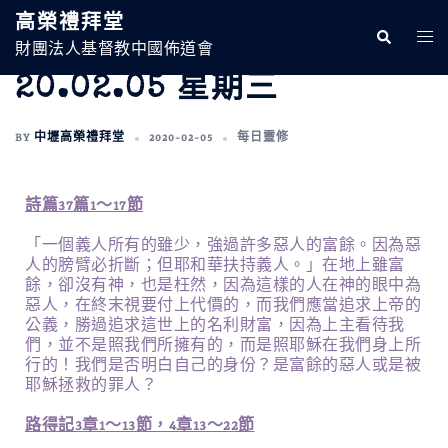
高榮禮拜堂
財團法人基督教中國佈道會
20.02.05 星期三
BY
中壢高榮禮拜堂
2020-02-05
每日靈修
詩篇37篇1～17節
「一個義人所有的雖少，強過許多惡人的富餘。因為惡
人的膀臂必折斷；但耶和華扶持義人。」在地上雖富
餘，卻沒有神，也是枉然，因為這樣的人在神的眼中為
惡人，在終末視要付上代價的，而我們應當追求上帝的
公義，勝過追求這世上的名利財富，因為上主看待我
們，並不是照我們所擁有的，而是照耶穌在我們身上所
行的！我們是否明白自己的身份？是富餘的惡人或是被
耶穌拯救的罪人？
路得記3章1～13節，4章13～22節