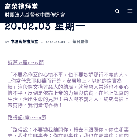
高榮禮拜堂
財團法人基督教中國佈道會
20.02.03 星期一
BY
中壢高榮禮拜堂
2020-02-03
每日靈修
詩篇37篇1～17節
「不要為作惡的心懷不平，也不要嫉妒那行不義的人。
…你當倚靠耶和華而行善，安居地上，以他的信實為
糧」這段經文描述惡人的結局，就算惡人當道也不要心
懷不平，反倒是依靠上帝的力量與信實，在地上認真的
生活，活出生命的見證！惡人與不義之人，終究會被上
帝剪除。我們當倚靠祂！
路得記1章1～18節
「路得說：不要勸我離開你，轉去不跟隨你。你往哪裏
去，我也往哪裏去；你在哪裏住，我也在哪裏住；你的