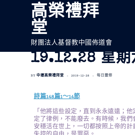
高榮禮拜
堂
財團法人基督教中國佈道會
19.12.28 星
BY
中壢高榮禮拜堂
2019-12-28
每日靈修
詩篇148篇1～14節
「他將這些設定，直到永永遠遠；他
定了律例，不能廢去。有時候，我們
安穩活在世上，一切都按照上帝的計
失控的自由，是罪惡。