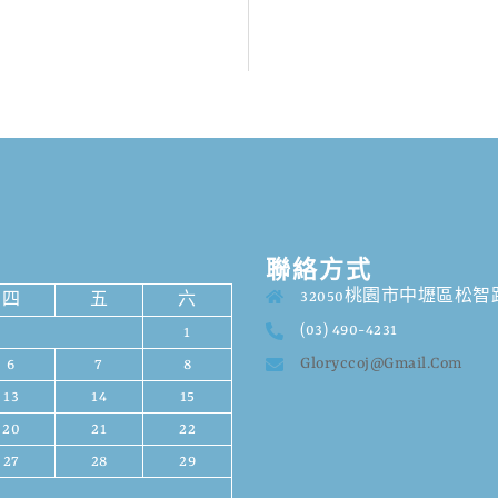
聯絡方式
32050桃園市中壢區松智路
四
五
六
(03) 490-4231
1
Gloryccoj@gmail.com
6
7
8
13
14
15
20
21
22
27
28
29