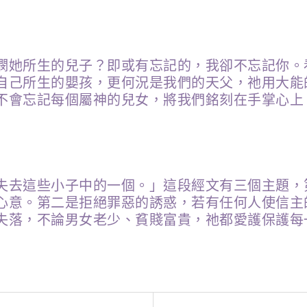
憫她所生的兒子？即或有忘記的，我卻不忘記你。
自己所生的嬰孩，更何況是我們的天父，祂用大能
不會忘記每個屬神的兒女，將我們銘刻在手掌心上
失去這些小子中的一個。」這段經文有三個主題，
心意。第二是拒絕罪惡的誘惑，若有任何人使信主
失落，不論男女老少、貧賤富貴，祂都愛護保護每