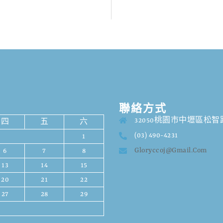
聯絡方式
32050桃園市中壢區松智路
四
五
六
(03) 490-4231
1
Gloryccoj@gmail.com
6
7
8
13
14
15
20
21
22
27
28
29