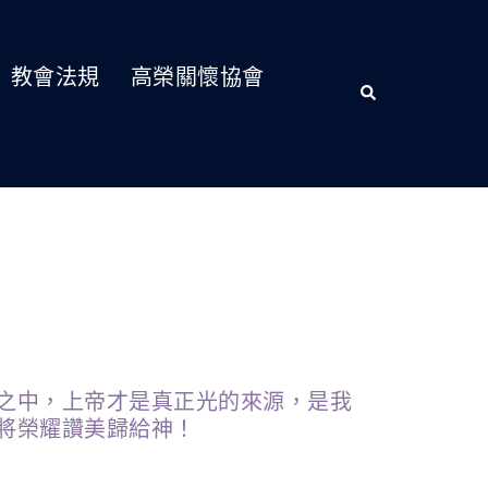
教會法規
高榮關懷協會
之中，上帝才是真正光的來源，是我
將榮耀讚美歸給神！