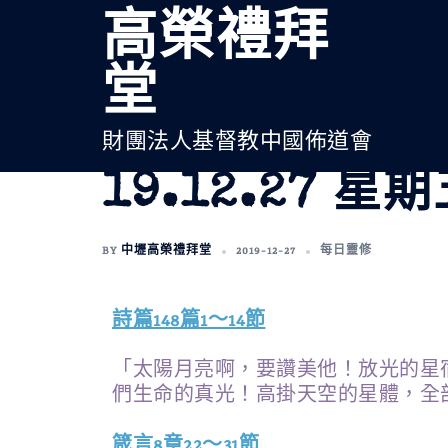
高榮禮拜
堂
財團法人基督教中國佈道會
19.12.27 星
BY
中壢高榮禮拜堂
2019-12-27
每日靈修
詩篇148篇1～14節
「太陽月亮啊，要讚美他！放光的星
們生命的真光！高掛天空的星體，全
箴言8章22～31節