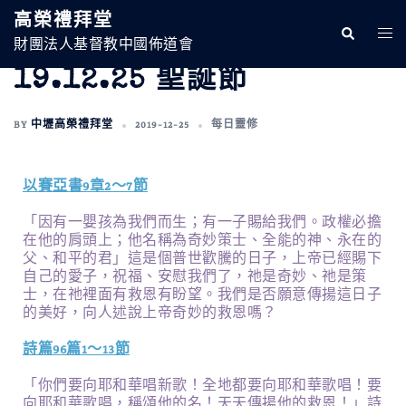
高榮禮拜堂
財團法人基督教中國佈道會
19.12.25 聖誕節
BY
中壢高榮禮拜堂
2019-12-25
每日靈修
以賽亞書9章2～7節
「因有一嬰孩為我們而生；有一子賜給我們。政權必擔
在他的肩頭上；他名稱為奇妙策士、全能的神、永在的
父、和平的君」這是個普世歡騰的日子，上帝已經賜下
自己的愛子，祝福、安慰我們了，祂是奇妙、祂是策
士，在祂裡面有救恩有盼望。我們是否願意傳揚這日子
的美好，向人述說上帝奇妙的救恩嗎？
詩篇96篇1～13節
「你們要向耶和華唱新歌！全地都要向耶和華歌唱！要
向耶和華歌唱，稱頌他的名！天天傳揚他的救恩！」詩