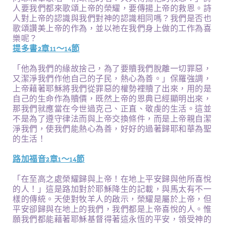
人要我們都來歌頌上帝的榮耀，要傳揚上帝的救恩。詩
人對上帝的認識與我們對神的認識相同嗎？我們是否也
歌頌讚美上帝的作為，並以祂在我們身上做的工作為喜
樂呢？
提多書2章11～14節
「他為我們的緣故捨己，為了要贖我們脫離一切罪惡，
又潔淨我們作他自己的子民，熱心為善。」保羅強調，
上帝藉著耶穌將我們從罪惡的權勢裡贖了出來，用的是
自己的生命作為贖價，既然上帝的恩典已經顯明出來，
那我們就應當在今世過克己、正直、敬虔的生活。這並
不是為了遵守律法而與上帝交換條件，而是上帝親自潔
淨我們，使我們能熱心為善，好好的過著歸耶和華為聖
的生活！
路加福音2章1～14節
「在至高之處榮耀歸與上帝！在地上平安歸與他所喜悅
的人！」這是路加對於耶穌降生的記載，與馬太有不一
樣的傳統。天使對牧羊人的啟示，榮耀是屬於上帝，但
平安卻歸與在地上的我們，我們都是上帝喜悅的人。惟
願我們都能藉著耶穌基督得著這永恆的平安，領受神的