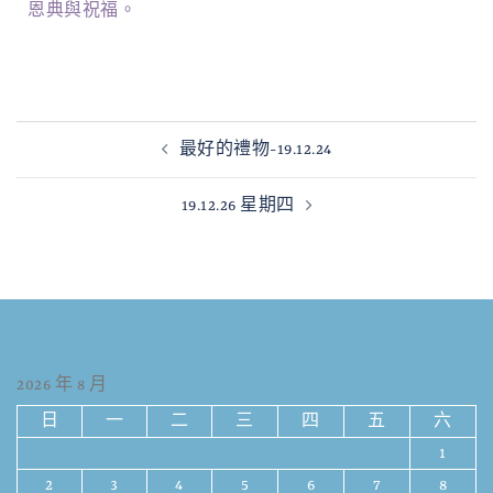
恩典與祝福。
最好的禮物-19.12.24
19.12.26 星期四
2026 年 8 月
日
一
二
三
四
五
六
1
2
3
4
5
6
7
8