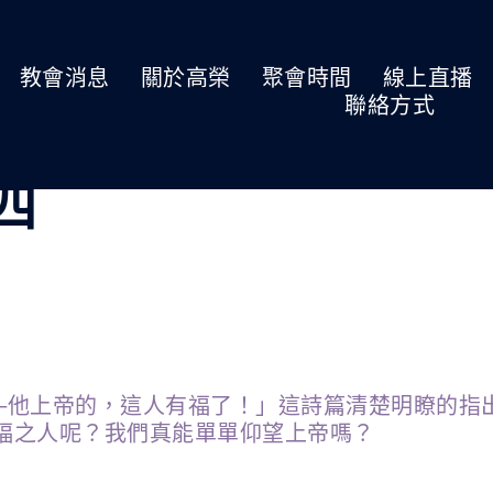
教會消息
關於高榮
聚會時間
線上直播
聯絡方式
期四
─他上帝的，這人有福了！」這詩篇清楚明瞭的指
福之人呢？我們真能單單仰望上帝嗎？