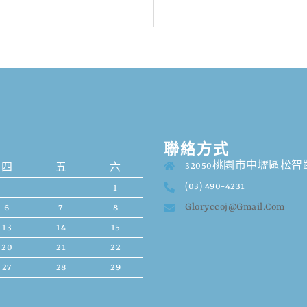
聯絡方式
32050桃園市中壢區松智路
四
五
六
(03) 490-4231
1
Gloryccoj@gmail.com
6
7
8
13
14
15
20
21
22
27
28
29