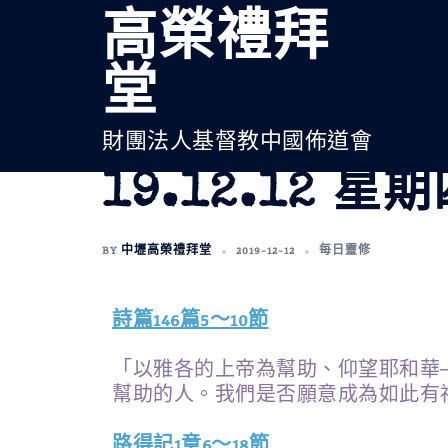
高榮禮拜
堂
財團法人基督教中國佈道會
19.12.12 星
BY
中壢高榮禮拜堂
2019-12-12
每日靈修
詩篇146篇5～10節
「以雅各的上帝為幫助、仰望耶和華
幫助的人。我們是否願意成為如此有
路得記1章6～18節