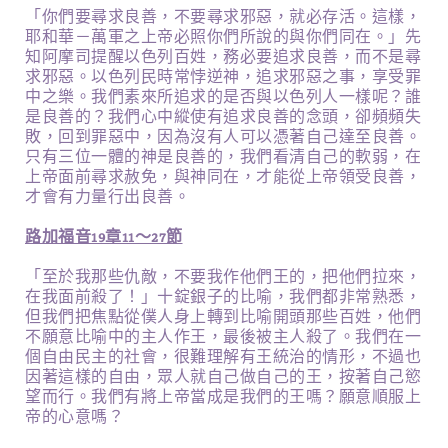
「你們要尋求良善，不要尋求邪惡，就必存活。這樣，
耶和華－萬軍之上帝必照你們所說的與你們同在。」先
知阿摩司提醒以色列百姓，務必要追求良善，而不是尋
求邪惡。以色列民時常悖逆神，追求邪惡之事，享受罪
中之樂。我們素來所追求的是否與以色列人一樣呢？誰
是良善的？我們心中縱使有追求良善的念頭，卻頻頻失
敗，回到罪惡中，因為沒有人可以憑著自己達至良善。
只有三位一體的神是良善的，我們看清自己的軟弱，在
上帝面前尋求赦免，與神同在，才能從上帝領受良善，
才會有力量行出良善。
路加福音19章11～27節
「至於我那些仇敵，不要我作他們王的，把他們拉來，
在我面前殺了！」十錠銀子的比喻，我們都非常熟悉，
但我們把焦點從僕人身上轉到比喻開頭那些百姓，他們
不願意比喻中的主人作王，最後被主人殺了。我們在一
個自由民主的社會，很難理解有王統治的情形，不過也
因著這樣的自由，眾人就自己做自己的王，按著自己慾
望而行。我們有將上帝當成是我們的王嗎？願意順服上
帝的心意嗎？