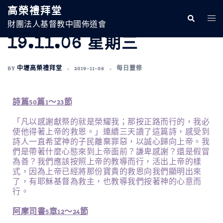
高榮禮拜堂
財團法人基督教中國佈道會
19.11.06 星期三
BY
中壢高榮禮拜堂
2019-11-06
每日靈修
詩篇50篇1～23節
「凡以感謝獻祭的就是榮耀我；那按正路而行的，我必
使他得著上帝的救恩。」連續三天讀了這篇詩，感受到
詩人一直希望神的子民離棄罪惡，以誠心歸向上帝。我
們是帶著什麼心態來到上帝面前？謙卑感謝？還是假冒
為善？我們應該按照上帝的教導而行，活出上帝的樣
式，因為上帝已經將那份寶貴的救恩向我們顯明出來
了，有耶穌基督為救主，也教導我們按著神的心意而
行。
阿摩司書5章12～24節