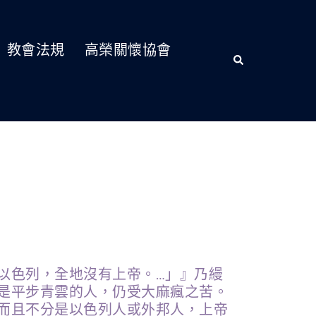
教會法規
高榮關懷協會
以色列，全地沒有上帝。…」』乃縵
是平步青雲的人，仍受大麻瘋之苦。
而且不分是以色列人或外邦人，上帝