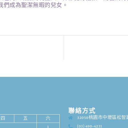
我們成為聖潔無暇的兒女。
聯絡方式
32050桃園市中壢區松智路
四
五
六
(03) 490-4231
1