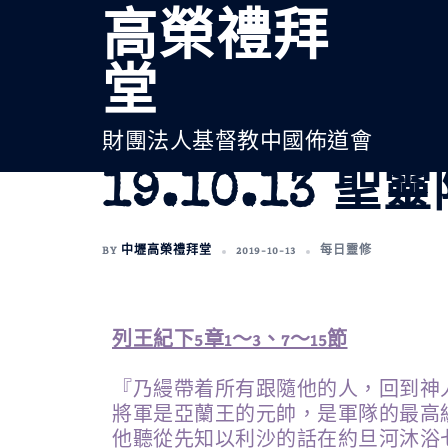
高榮禮拜
堂
財團法人基督教中國佈道會
19.10.13
BY
中壢高榮禮拜堂
2019-10-13
每日靈修
列王紀下5章1～3、7～15節
『乃縵帶着所有跟隨他的人，回到神
將軍是亞蘭王的元帥，是軍隊的最高
他聽從先知以利沙的話在約旦河沐浴