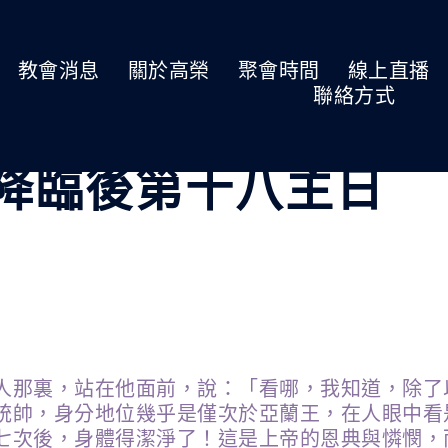
教會消息
關於高榮
聚會時間
線上直播
聯絡方式
 聖靈降臨後第十八主日
人那裏，站在他面前，說：「看哪，我知道，除了
統帥，身分地位幾乎是僅次於亞蘭王，在人眼中看
七次後，身體得潔淨了！這是上帝的恩典與憐憫，