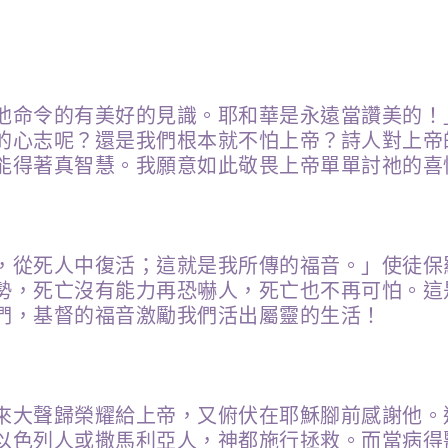
他命令的有美好的見識。耶和華是永遠當讚美的！
的心志呢？還是我們根本就不怕上帝？詩人對上帝
能得著真智慧。我願意如此敬畏上帝單單討祂的喜
，從死人中復活；這就是我所傳的福音。」使徒保
勢，死亡沒有能力再恐嚇人，死亡也不再可怕。這
們，基督的福音激勵我們活出屬靈的生活！
來大聲歸榮耀給上帝，又俯伏在耶穌腳前感謝他。
以色列人或撒馬利亞人，神都施行拯救。而當病得