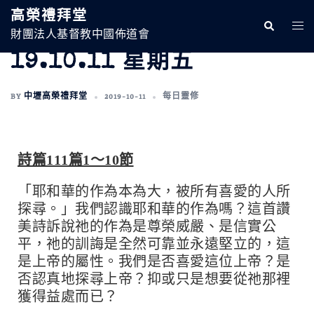
高榮禮拜堂
財團法人基督教中國佈道會
19.10.11 星期五
BY
中壢高榮禮拜堂
2019-10-11
每日靈修
詩篇111篇1～10節
「耶和華的作為本為大，被所有喜愛的人所
探尋。」我們認識耶和華的作為嗎？這首讚
美詩訴說祂的作為是尊榮威嚴、是信實公
平，祂的訓誨是全然可靠並永遠堅立的，這
是上帝的屬性。我們是否喜愛這位上帝？是
否認真地探尋上帝？抑或只是想要從祂那裡
獲得益處而已？