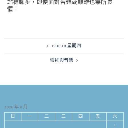
站穩腳步，即便面對苦難或艱難也無所畏
懼！
19.10.10 星期四
崇拜與音樂
2026 年 8 月
日
一
二
三
四
五
六
1