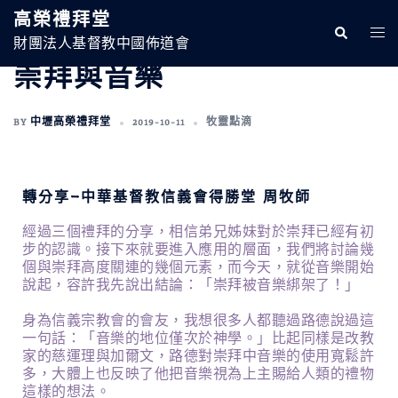
高榮禮拜堂
財團法人基督教中國佈道會
崇拜與音樂
BY
中壢高榮禮拜堂
2019-10-11
牧靈點滴
轉分享-中華基督教信義會得勝堂 周牧師
經過三個禮拜的分享，相信弟兄姊妹對於崇拜已經有初
步的認識。接下來就要進入應用的層面，我們將討論幾
個與崇拜高度關連的幾個元素，而今天，就從音樂開始
說起，容許我先說出結論：「崇拜被音樂綁架了！」
身為信義宗教會的會友，我想很多人都聽過路德說過這
一句話：「音樂的地位僅次於神學。」比起同樣是改教
家的慈運理與加爾文，路德對崇拜中音樂的使用寬鬆許
多，大體上也反映了他把音樂視為上主賜給人類的禮物
這樣的想法。