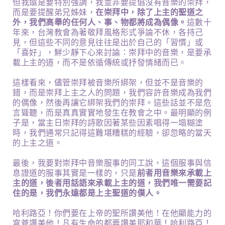
但我還是要特別強調，我並非要提倡沒有音樂的崇拜，
而是要提醒弟兄姊妹，
在崇拜中，除了上主的聖道之
外，我們高舉的任何人、事、物都將成為偶像。
這數十
年來，台灣教會為著敬拜風格形式爭論不休，各持己
見，但這些不同的意見往往是出於自己的「習慣」或
「喜好」，鮮少靜下心來討論：崇拜中的音樂，是要承
載上主的道，而不是依循傳統或抒發情緒而已。
這樣看來，儘管崇拜被音樂所綁架，但並不是音樂的
錯，而是崇拜上主之人的問題，我們容許音樂成為我們
的偶像，然後再讓它綁架我們的崇拜。這些話並不是危
言聳聽，而是真真實實地發生在教會之中。最明顯的例
子是，當主日崇拜的詩歌因著某些因素唱得一塌糊塗
時，我們通常只記得這難堪糟糕的經驗，卻忽略的當天
的上主之道。
最後，我要對崇拜中音樂服事的同工說，這個服事與信
息證道的服事其實是一樣的，只是
前者用音樂來承載上
主的道，後者用話語來承載上主的道，我們唯一需要記
住的是，我們永遠都是上主聖道的僕人。
哈利路亞！你們要在上帝的聖所讚美他！在他顯能力的
穹蒼讚美他！凡有生命的都要讚美耶和華！哈利路亞！