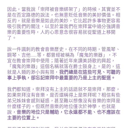
因此，當我說「崇拜被音樂綁架了」的時候，其實並不
是在否定路德的說法，也無意貶低音樂的美好價值。相
反的，就是音樂是如此的美妙，它比起許多事物更容易
吸引我們的關注，以至於當我們在崇拜當中過分強調音
樂的重要性時，人的心思意念很容易就從聖道上移開
了。
說一件諷刺的教會音樂歷史，在不同的時期，管風琴、
鋼琴、吉他……等，都曾經被稱為「魔鬼的樂器」，不
宜在教會崇拜中使用；隨著近年來讚美詩歌的興起，
「魔鬼的樂器」這個名稱就落在爵士鼓身上。是的，這
就是人類的渺小與有限，
我們總是在這些可見、可聽的
事上爭執，卻忘記崇拜中最重要的乃是上主的聖道。
我們都知道，崇拜沒有上主的話語就不是崇拜，那麼，
如果崇拜沒有音樂，是否還稱得上是崇拜呢？相信有些
弟兄姊妹會感到疑惑，甚至難以想像沒有音樂的崇拜是
什麼樣子的。但既然音樂的地位僅次於神學，也就是
說，
音樂的地位只是輔助，它永遠都不能、也不應該在
主要的位置上。