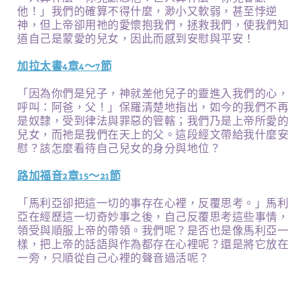
他！」我們的確算不得什麼，渺小又軟弱，甚至悖逆
神，但上帝卻用祂的愛懷抱我們，拯救我們，使我們知
道自己是蒙愛的兒女，因此而感到安慰與平安！
加拉太書4章4～7節
「因為你們是兒子，神就差他兒子的靈進入我們的心，
呼叫：阿爸，父！」保羅清楚地指出，如今的我們不再
是奴隸，受到律法與罪惡的管轄；我們乃是上帝所愛的
兒女，而祂是我們在天上的父。這段經文帶給我什麼安
慰？該怎麼看待自己兒女的身分與地位？
路加福音2章15～21節
「馬利亞卻把這一切的事存在心裡，反覆思考。」馬利
亞在經歷這一切奇妙事之後，自己反覆思考這些事情，
領受與順服上帝的帶領。我們呢？是否也是像馬利亞一
樣，把上帝的話語與作為都存在心裡呢？還是將它放在
一旁，只順從自己心裡的聲音過活呢？