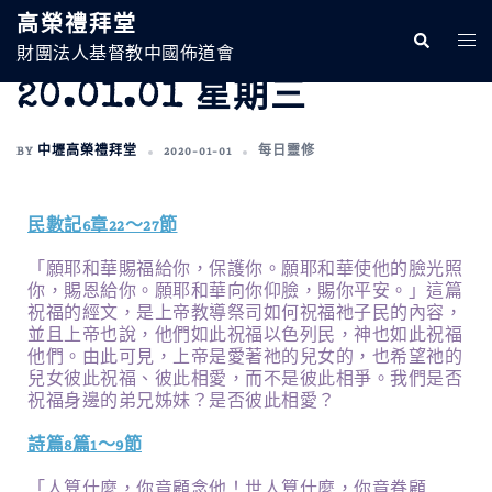
高榮禮拜堂
財團法人基督教中國佈道會
20.01.01 星期三
BY
中壢高榮禮拜堂
2020-01-01
每日靈修
民數記6章22～27節
「願耶和華賜福給你，保護你。願耶和華使他的臉光照
你，賜恩給你。願耶和華向你仰臉，賜你平安。」這篇
祝福的經文，是上帝教導祭司如何祝福祂子民的內容，
並且上帝也說，他們如此祝福以色列民，神也如此祝福
他們。由此可見，上帝是愛著祂的兒女的，也希望祂的
兒女彼此祝福、彼此相愛，而不是彼此相爭。我們是否
祝福身邊的弟兄姊妹？是否彼此相愛？
詩篇8篇1～9節
「人算什麼，你竟顧念他！世人算什麼，你竟眷顧