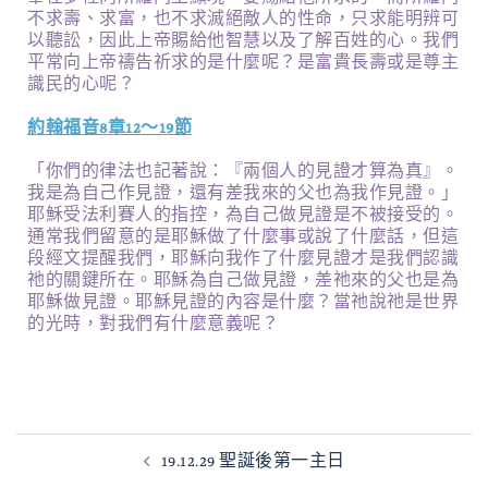
不求壽、求富，也不求滅絕敵人的性命，只求能明辨可
以聽訟，因此上帝賜給他智慧以及了解百姓的心。我們
平常向上帝禱告祈求的是什麼呢？是富貴長壽或是尊主
識民的心呢？
約翰福音8章12～19節
「你們的律法也記著說：『兩個人的見證才算為真』。
我是為自己作見證，還有差我來的父也為我作見證。」
耶穌受法利賽人的指控，為自己做見證是不被接受的。
通常我們留意的是耶穌做了什麼事或說了什麼話，但這
段經文提醒我們，耶穌向我作了什麼見證才是我們認識
祂的關鍵所在。耶穌為自己做見證，差祂來的父也是為
耶穌做見證。耶穌見證的內容是什麼？當祂說祂是世界
的光時，對我們有什麼意義呢？
19.12.29 聖誕後第一主日