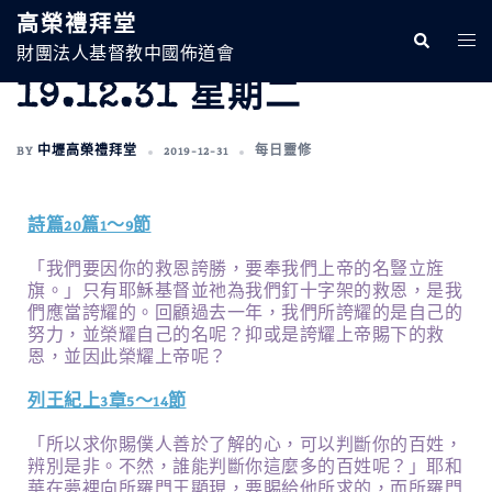
高榮禮拜堂
財團法人基督教中國佈道會
19.12.31 星期二
BY
中壢高榮禮拜堂
2019-12-31
每日靈修
詩篇20篇1～9節
「我們要因你的救恩誇勝，要奉我們上帝的名豎立旌
旗。」只有耶穌基督並祂為我們釘十字架的救恩，是我
們應當誇耀的。回顧過去一年，我們所誇耀的是自己的
努力，並榮耀自己的名呢？抑或是誇耀上帝賜下的救
恩，並因此榮耀上帝呢？
列王紀上3章5～14節
「所以求你賜僕人善於了解的心，可以判斷你的百姓，
辨別是非。不然，誰能判斷你這麼多的百姓呢？」耶和
華在夢裡向所羅門王顯現，要賜給他所求的，而所羅門