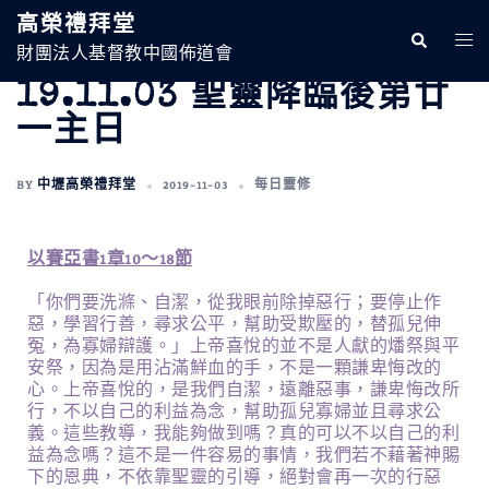
高榮禮拜堂
財團法人基督教中國佈道會
19.11.03 聖靈降臨後第廿
一主日
BY
中壢高榮禮拜堂
2019-11-03
每日靈修
以賽亞書1章10～18節
「你們要洗滌、自潔，從我眼前除掉惡行；要停止作
惡，學習行善，尋求公平，幫助受欺壓的，替孤兒伸
冤，為寡婦辯護。」上帝喜悅的並不是人獻的燔祭與平
安祭，因為是用沾滿鮮血的手，不是一顆謙卑悔改的
心。上帝喜悅的，是我們自潔，遠離惡事，謙卑悔改所
行，不以自己的利益為念，幫助孤兒寡婦並且尋求公
義。這些教導，我能夠做到嗎？真的可以不以自己的利
益為念嗎？這不是一件容易的事情，我們若不藉著神賜
下的恩典，不依靠聖靈的引導，絕對會再一次的行惡