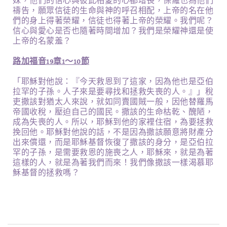
妹，他們的信心與彼此相愛的心都增長，保羅也為他們
禱告，願眾信徒的生命與神的呼召相配，上帝的名在他
們的身上得著榮耀，信徒也得著上帝的榮耀。我們呢？
信心與愛心是否也隨著時間增加？我們是榮耀神還是使
上帝的名蒙羞？
路加福音19章1～10節
「耶穌對他說：『今天救恩到了這家，因為他也是亞伯
拉罕的子孫。人子來是要尋找和拯救失喪的人。』」稅
吏撒該對猶太人來說，就如同賣國賊一般，因他替羅馬
帝國收稅，壓迫自己的國民。撒該的生命枯乾、醜陋，
成為失喪的人。所以，耶穌到他的家裡住宿，為要拯救
挽回他。耶穌對他說的話，不是因為撒該願意將財產分
出來償還，而是耶穌基督恢復了撒該的身分，是亞伯拉
罕的子孫，是需要救恩的施喪之人，耶穌來，就是為著
這樣的人，就是為著我們而來！我們像撒該一樣渴慕耶
穌基督的拯救嗎？