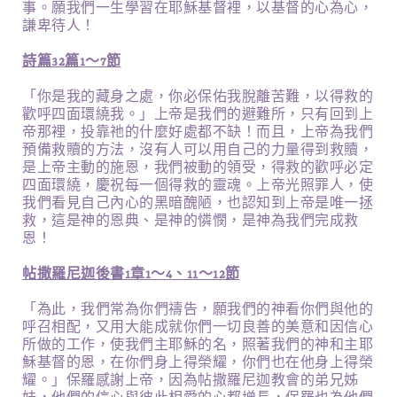
事。願我們一生學習在耶穌基督裡，以基督的心為心，
謙卑待人！
詩篇32篇1～7節
「你是我的藏身之處，你必保佑我脫離苦難，以得救的
歡呼四面環繞我。」上帝是我們的避難所，只有回到上
帝那裡，投靠祂的什麼好處都不缺！而且，上帝為我們
預備救贖的方法，沒有人可以用自己的力量得到救贖，
是上帝主動的施恩，我們被動的領受，得救的歡呼必定
四面環繞，慶祝每一個得救的靈魂。上帝光照罪人，使
我們看見自己內心的黑暗醜陋，也認知到上帝是唯一拯
救，這是神的恩典、是神的憐憫，是神為我們完成救
恩！
帖撒羅尼迦後書1章1～4、11～12節
「為此，我們常為你們禱告，願我們的神看你們與他的
呼召相配，又用大能成就你們一切良善的美意和因信心
所做的工作，使我們主耶穌的名，照著我們的神和主耶
穌基督的恩，在你們身上得榮耀，你們也在他身上得榮
耀。」保羅感謝上帝，因為帖撒羅尼迦教會的弟兄姊